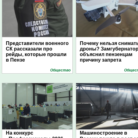
Представители военного
Почему нельзя снимат
СК рассказали про
дроны? Замгубернато
рейды, которые прошли
объяснил пензенцам
в Пензе
причину запрета
Общество
Общес
На конкурс
Машиностроение в