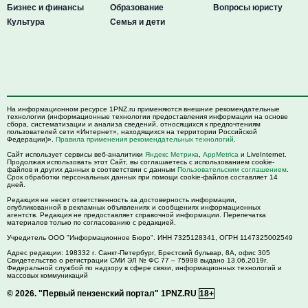
Бизнес и финансы
Образование
Вопросы юристу
Культура
Семья и дети
На информационном ресурсе 1PNZ.ru применяются внешние рекомендательные
технологии (информационные технологии предоставления информации на основе
сбора, систематизации и анализа сведений, относящихся к предпочтениям
пользователей сети «Интернет», находящихся на территории Российской
Федерации)».
Правила применения рекомендательных технологий
.
Сайт использует сервисы веб-аналитики
Яндекс Метрика
,
AppMetrica
и LiveInternet.
Продолжая использовать этот Сайт, вы соглашаетесь с использованием cookie-
файлов и других данных в соответствии с данным
Пользовательским соглашением
.
Срок обработки персональных данных при помощи cookie-файлов составляет 14
дней.
Редакция не несет ответственность за достоверность информации,
опубликованной в рекламных объявлениях и сообщениях информационных
агентств. Редакция не предоставляет справочной информации. Перепечатка
материалов только по согласованию с редакцией.
Учредитель ООО "Информационное Бюро". ИНН 7325128341, ОГРН 1147325002549
Адрес редакции:
198332
г. Санкт-Петербург,
Брестский бульвар, 8А, офис 305
Свидетельство о регистрации СМИ ЭЛ № ФС 77 – 75998 выдано 13.06.2019г.
Федеральной службой по надзору в сфере связи, информационных технологий и
массовых коммуникаций
© 2026.
"Первый пензенский портал" 1PNZ.RU
18+