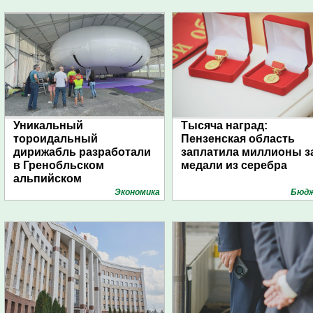
Уникальный
Тысяча наград:
тороидальный
Пензенская область
дирижабль разработали
заплатила миллионы з
в Гренобльском
медали из серебра
альпийском
университете
Экономика
Бюд