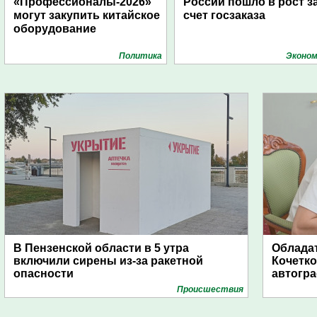
«Профессионалы-2026»
России пошло в рост з
могут закупить китайское
счет госзаказа
оборудование
Политика
Эконом
В Пензенской области в 5 утра
Обладат
включили сирены из-за ракетной
Кочетко
опасности
автогр
Проиcшествия