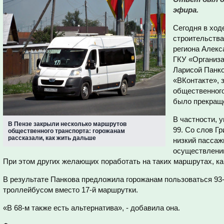
эфира.
Сегодня в ход
строительства
региона Алек
ГКУ «Организа
Ларисой Панко
«ВКонтакте», 
общественного
было прекращ
В частности, 
В Пензе закрыли несколько маршрутов
99. Со слов Г
общественного транспорта: горожанам
рассказали, как жить дальше
низкий пассаж
осуществлении
При этом других желающих поработать на таких маршрутах, как
В результате Панкова предложила горожанам пользоваться 93-м
троллейбусом вместо 17-й маршрутки.
«В 68-м также есть альтернатива», - добавила она.