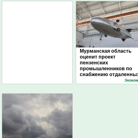
Мурманская область
оценит проект
пензенских
промышленников по
снабжению отдаленны
поселений с помощью
Эконом
дирижаблей