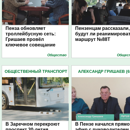
Пенза обновляет
Пензенцам рассказали,
троллейбусную сеть:
будут ли реанимирова
Гришаев провёл
маршрут №88Т
ключевое совещание
Общество
Общес
ОБЩЕСТВЕННЫЙ ТРАНСПОРТ
АЛЕКСАНДР ГРИШАЕВ (6
(418)
В Заречном перекроют
В Пензе начался прямо
проспект 30-летия
эфир с руководителем