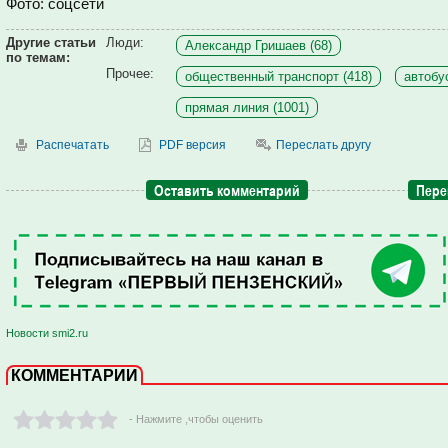
Фото: соцсети
Другие статьи
Люди:
Александр Гришаев (68)
по темам:
Прочее:
общественный транспорт (418)
автобу
прямая линия (1001)
Распечатать
PDF версия
Переслать другу
Оставить комментарий
Пере
Новости smi2.ru
КОММЕНТАРИИ
- Нажмите ,чтобы оценить