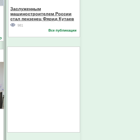
Кореи
Заслуженным
машиностроителем России
стал пензенец Фярид Кутаев
981
Все публикации
о