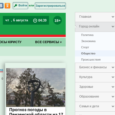
или
Войти
Зарегистрироваться
Главная
чт
, 6 августа
18+
04
:
39
Город онлайн
Политика
Экономика
ОСЫ ЮРИСТУ
ВСЕ СЕРВИСЫ
Спорт
Общество
Проиcшествия
Бизнес и финансы
на
Культура
0
Здоровье
Образование
Семья и дети
Прогноз погоды в
Пензенской области на 17