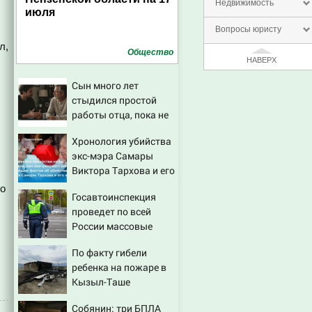
Недвижимость
июля
Вопросы юристу
л,
Общество
НАВЕРХ
Сын много лет
стыдился простой
работы отца, пока не
узнал, ради чего тот
Хронология убийства
отказался от карьеры
экс-мэра Самары
- история одной семьи
Виктора Тархова и его
жены: шесть
но
Госавтоинспекция
шокирующих фактов,
проведет по всей
новые подробности
России массовые
рейды с 10 августа
По факту гибели
ребенка на пожаре в
Кызыл-Таше
возбуждено
Собянин: три БПЛА
уголовное дело