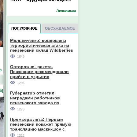
Экономика
ПОПУЛЯРНОЕ
ОБСУЖДАЕМОЕ
Мельниченко: совершена
террористическая атака на
пензенский склад Wildberries
1649
Осторожно: ракета.
о
Пензенцам рекомендовали
пройти в укрытия
1295
5)
Губернатор отметил
наградами работников
пензенского завода по
производству станков
1278
Премьера лета: Первый
пензенский покажет прямую
трансляцию маски-шоу с
участием компании из Южной
1212