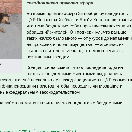
сегодняшнего прямого эфира.
Во время прямого эфира 25 ноября руководитель
ЦУР Пензенской области Артём Кондрашов отмети
что тема бездомных собак практически исчезла из
обращений жителей. Он подчеркнул, что раньше
таких жалоб было много — от укусов до нападений
на прохожих и порчи имущества, — а сейчас их
стало значительно меньше, что можно считать
позитивным трендом.
а
Кондрашов напомнил, что в последние годы на
работу с бездомными животными выделялись
казал, что ещё несколько лет назад специалисты ЦУР совмест
 финансирования приютов, чтобы проводить чипирование и
нные федеральным законодательством.
ая работа помогла снизить число инцидентов с бездомными
животные (175)
прямая линия (1001)