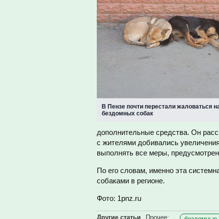
В Пензе почти перестали жаловаться н
бездомных собак
дополнительные средства. Он расс
с жителями добивались увеличения
выполнять все меры, предусмотре
По его словам, именно эта системн
собаками в регионе.
Фото: 1pnz.ru
Другие статьи
Прочее:
бездомные 