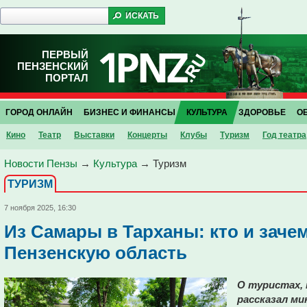
ПЕРВЫЙ
ПЕНЗЕНСКИЙ
ПОРТАЛ
ГОРОД ОНЛАЙН
БИЗНЕС И ФИНАНСЫ
КУЛЬТУРА
ЗДОРОВЬЕ
О
Кино
Театр
Выставки
Концерты
Клубы
Туризм
Год театра
Новости Пензы
→
Культура
→
Туризм
ТУРИЗМ
7 ноября 2025, 16:30
Из Самары в Тарханы: кто и заче
Пензенскую область
О туристах,
рассказал м