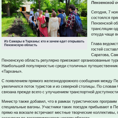
Пензенской о
Сегодня, 7 но
состоялся пря
Пензенской об
трансляции од
откуда чаще в
Из Самары в Тарханы: кто и зачем едет открывать
Глава ведомст
Пензенскую область
гостей состав
Саратова, Сам
Пензенскую область регулярно приезжают организованные тур
Наибольшей популярностью среди столичных путешественнико
«Тарханы».
С появлением прямого железнодорожного сообщения между Пе
увеличился поток туристов и из северной столицы. По словам
связана прежде всего с улучшением транспортной доступности
Министр также добавил, что в рамках туристических программ
специальные вагоны. Участники таких поездок прибывают в Пе
прямо на вокзале встречают местные творческие коллективы, п
экскурсии по достопримечательностям области.