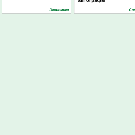
автографы
Экономика
Сп