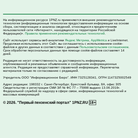
На информационном ресурсе 1PNZ.ru применяются внешние рекомендательные
технологии (информационные технологии предоставления информации на основе
сбора, систематизации и анализа сведений, относящихся к предпочтениям
пользователей сети «Интернет», находящихся на территории Российской
Федерации)».
Правила применения рекомендательных технологий
.
Сайт использует сервисы веб-аналитики
Яндекс Метрика
,
AppMetrica
и LiveInternet.
Продолжая использовать этот Сайт, вы соглашаетесь с использованием cookie-
файлов и других данных в соответствии с данным
Пользовательским соглашением
.
Срок обработки персональных данных при помощи cookie-файлов составляет 14
дней.
Редакция не несет ответственность за достоверность информации,
опубликованной в рекламных объявлениях и сообщениях информационных
агентств. Редакция не предоставляет справочной информации. Перепечатка
материалов только по согласованию с редакцией.
Учредитель ООО "Информационное Бюро". ИНН 7325128341, ОГРН 1147325002549
Адрес редакции:
198332
г. Санкт-Петербург,
Брестский бульвар, 8А, офис 305
Свидетельство о регистрации СМИ ЭЛ № ФС 77 – 75998 выдано 13.06.2019г.
Федеральной службой по надзору в сфере связи, информационных технологий и
массовых коммуникаций
© 2026.
"Первый пензенский портал" 1PNZ.RU
18+