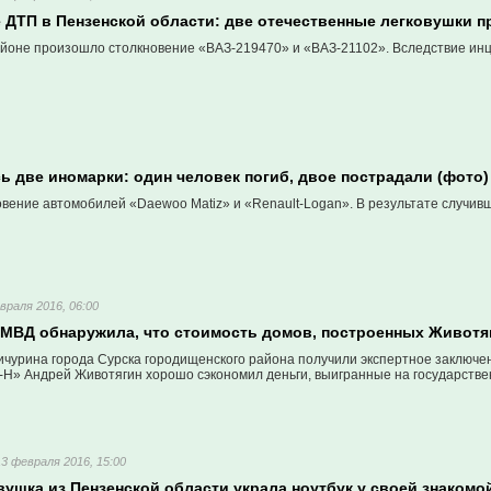
 ДТП в Пензенской области: две отечественные легковушки п
йоне произошло столкновение «ВАЗ-219470» и «ВАЗ-21102». Вследствие инци
ь две иномарки: один человек погиб, двое пострадали (фото)
ение автомобилей «Daewoo Matiz» и «Renault-Logan». В результате случивше
враля 2016, 06:00
УМВД обнаружила, что стоимость домов, построенных Живот
чурина города Сурска городищенского района получили экспертное заключени
-Н» Андрей Животягин хорошо сэкономил деньги, выигранные на государстве
13 февраля 2016, 15:00
вушка из Пензенской области украла ноутбук у своей знакомо