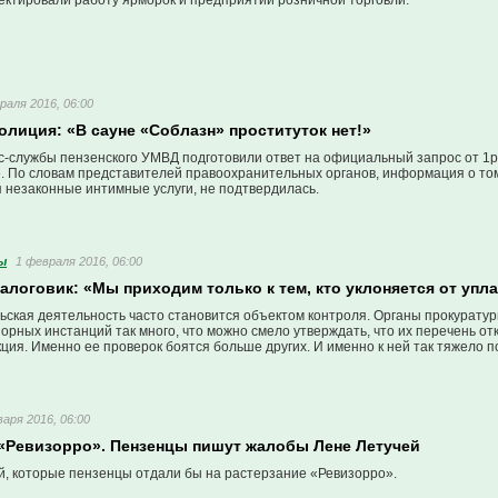
ектировали работу ярморок и предприятий розничной торговли.
раля 2016, 06:00
олиция: «В сауне «Соблазн» проституток нет!»
с-службы пензенского УМВД подготовили ответ на официальный запрос от 1
. По словам представителей правоохранительных органов, информация о том
 незаконные интимные услуги, не подтвердилась.
ы
1 февраля 2016, 06:00
алоговик: «Мы приходим только к тем, кто уклоняется от упл
ская деятельность часто становится объектом контроля. Органы прокуратур
зорных инстанций так много, что можно смело утверждать, что их перечень о
ция. Именно ее проверок боятся больше других. И именно к ней так тяжело 
варя 2016, 06:00
 «Ревизорро». Пензенцы пишут жалобы Лене Летучей
й, которые пензенцы отдали бы на растерзание «Ревизорро».