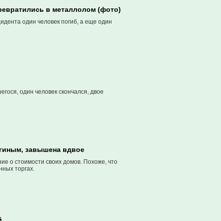
ревратились в металлолом (фото)
дента один человек погиб, а еще один
гося, один человек скончался, двое
ягиным, завышена вдвое
е о стоимости своих домов. Похоже, что
нных торгах.
й