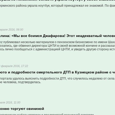
ркинского района украла ноутбук, который принадлежал ее знакомой. По фак
враля 2016, 06:00
илина: «Мы все боимся Джафарова! Этот неадекватный челове
nz публиковал несколько материалов о пензенском бизнесмене по имени Шах
запись, где обвинил директора ЦНТИ в своей возможной кончине и рассказал 
ось лично пообщаться с администрацией ЦНТИ, и увидеть другую сторону ист
8 февраля 2016, 17:22
ото и подробности смертельного ДТП в Кузнецком районе с
портала удалось выяснить подробности ДТП, что случилось недалеко от села
е человека, подтвердилась.
аля 2016, 11:00
конно торгуют свининой