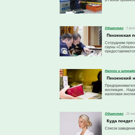
В Пензе проинсп
Общество
3 фев
Пензенская п
Сотрудники прес
сауны «Соблазн»
предоставляются
Налоги и штраф
Пензенский н
Предприниматель
инспекция... Над
налоговая инспек
почему.
Общество
26 ян
Куда поедет
Список заведени