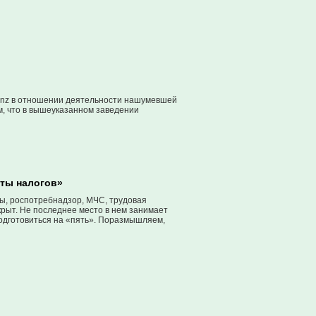
pnz в отношении деятельности нашумевшей
, что в вышеуказанном заведении
аты налогов»
ы, роспотребнадзор, МЧС, трудовая
ткрыт. Не последнее место в нем занимает
подготовиться на «пять». Поразмышляем,