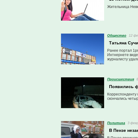
Жительница Неве
Общество
12 фе
Татьяна Суч
Ранее портал 1p
Интнернете видео
журналисту удал
Проиcшествия
Появились ф
Корреспонденту 
скончались четыр
Политика
3 февр
В Пензе неза