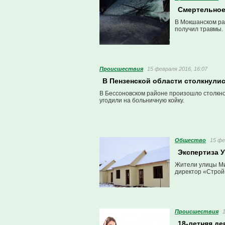
Смертельное
В Мокшанском ра
получил травмы.
Проиcшествия
15 февраля 2016, 16:07
В Пензенской области столкнулис
В Бессоновском районе произошло столкнов
угодили на больничную койку.
Общество
15 фе
Экспертиза 
Жители улицы Ми
директор «Строй
Проиcшествия
18-летняя де