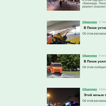
В этом году для 
«Бионорд». Песок
реагент опаснее
Общество
17 де
В Пензе уст
Об этом рассказа
Общество
8 июл
В Пензе уси
Об этом сообщил
Общество
4 дек
Этой ночью 
Об этом рассказа