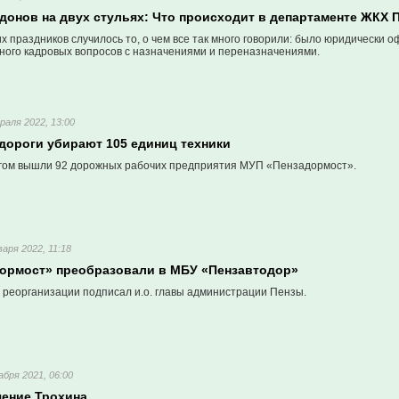
донов на двух стульях: Что происходит в департаменте ЖКХ 
х праздников случилось то, о чем все так много говорили: было юридически
много кадровых вопросов с назначениями и переназначениями.
раля 2022, 13:00
одороги убирают 105 единиц техники
егом вышли 92 дорожных рабочих предприятия МУП «Пензадормост».
варя 2022, 11:18
ормост» преобразовали в МБУ «Пензавтодор»
 реорганизации подписал и.о. главы администрации Пензы.
абря 2021, 06:00
чение Трохина