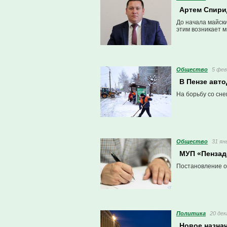
Артем Спири
До начала майски
этим возникает 
Общество
5 фев
В Пензе авт
На борьбу со сн
Общество
31 ян
МУП «Пензад
Постановление о
Политика
20 дек
Новое назна