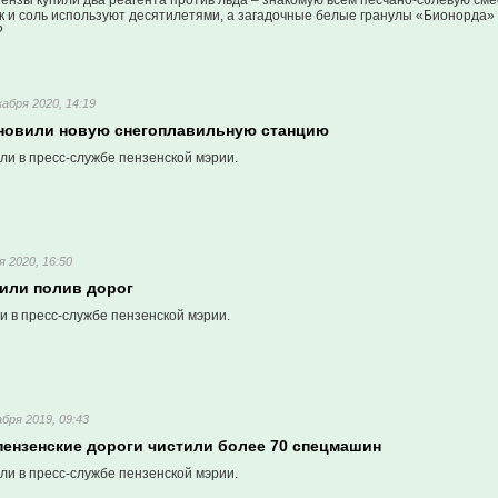
Пензы купили два реагента против льда – знакомую всем песчано-солевую см
 и соль используют десятилетями, а загадочные белые гранулы «Бионорда» с
?
кабря 2020, 14:19
ановили новую снегоплавильную станцию
ли в пресс-службе пензенской мэрии.
я 2020, 16:50
лили полив дорог
и в пресс-службе пензенской мэрии.
абря 2019, 09:43
пензенские дороги чистили более 70 спецмашин
ли в пресс-службе пензенской мэрии.