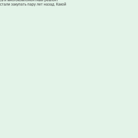
есь и многокомпонентный реагент
тали закупать пару лет назад. Какой