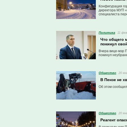
Конфигурация го
директора МУП «
специалиста пер
Политика
11 фев
Что общего 
покинул свой
Вчера вице-мэр П
покинул неубранн
Общество
20 ян
В Пензе не х
Об этом сообщил
Общество
20 ян
Реагент опа