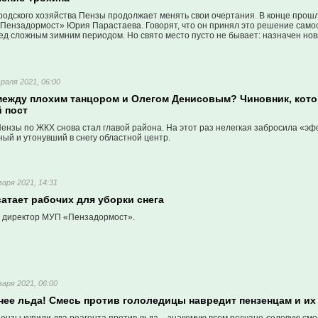
родского хозяйства Пензы продолжает менять свои очертания. В конце прошл
Пензадормост» Юрия Парастаева. Говорят, что он принял это решение самос
ед сложным зимним периодом. Но свято место пусто не бывает: назначен но
раля 2021, 06:00
между плохим танцором и Олегом Денисовым? Чиновник, котор
 пост
ензы по ЖКХ снова стал главой района. На этот раз нелегкая забросила «эф
ый и утонувший в снегу областной центр.
варя 2021, 14:31
ватает рабочих для уборки снега
 директор МУП «Пензадормост».
варя 2021, 06:00
снее льда! Смесь против гололедицы навредит пензенцам и и