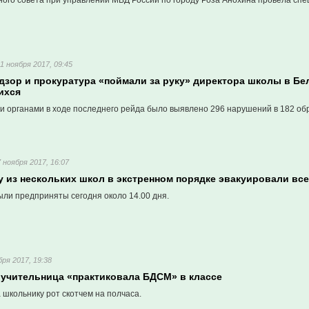
ого совета при управлении МВД России по городу Роза Анохина провела сп
11 ноября 2017, 09:45
дзор и прокуратура «поймали за руку» директора школы в Бе
ихся
и органами в ходе последнего рейда было выявлено 296 нарушений в 182 об
7 ноября 2017, 16:07
у из нескольких школ в экстренном порядке эвакуировали вс
ли предприняты сегодня около 14.00 дня.
бря 2017, 19:38
 учительница «практиковала БДСМ» в классе
 школьнику рот скотчем на полчаса.