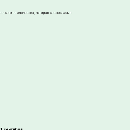
нского землячества, которая состоялась в
 1 сентября