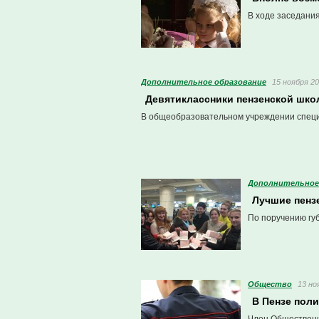
В ходе заседания
Дополнительное образование
15 ноября 20
Девятиклассники пензенской шко
В общеобразовательном учреждении спец
Дополнительное
Лучшие пенз
По поручению гу
Общество
13 но
В Пензе поли