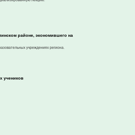
ециализированную лекцию.
линском районе, экономившего на
разовательных учреждениях региона.
ех учеников