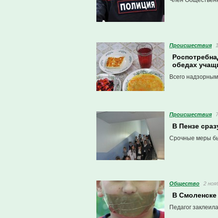
Член Общественн
Проиcшествия
Роспотребна
обедах учащ
Всего надзорным
Проиcшествия
В Пензе сраз
Срочные меры бы
Общество
2 ноя
В Смоленске
Педагог заклеила