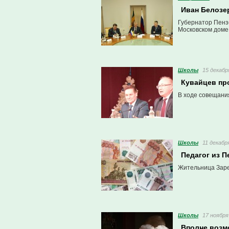
Иван Белозе
Губернатор Пенз
Московском доме
Школы
15 декабр
Кувайцев пр
В ходе совещани
Школы
11 декабря
Педагог из 
Жительница Заре
Школы
17 ноября
Вполне возмо