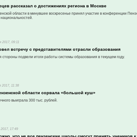
рцев рассказал о достижениях региона в Москве
енской области в минувшее воскресенье принял участие в конференции Пензе
 национальностей.
я 2017, 09:11
овел встречу с представителями отрасли образования
я стороны подвели итоги работы системы образования в текущем году.
 2017, 11:38
Пензенской области сорвала «большой куш»
чного выиграла 300 тыс. рублей.
 2017, 17:49
жно, что не все пензенские школы смогут принять учеников к