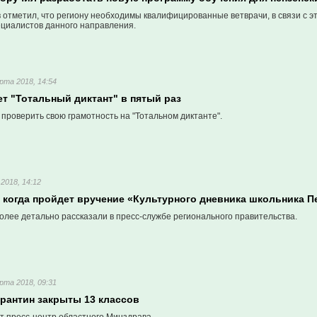
 отметил, что региону необходимы квалифицированные ветврачи, в связи с э
ециалистов данного направления.
рта 2018, 14:54
т "Тотальный диктант" в пятый раз
проверить свою грамотность на "Тотальном диктанте".
2018, 14:12
 когда пройдет вручение «Культурного дневника школьника П
олее детально рассказали в пресс-службе регионального правительства.
рта 2018, 09:31
арантин закрыты 13 классов