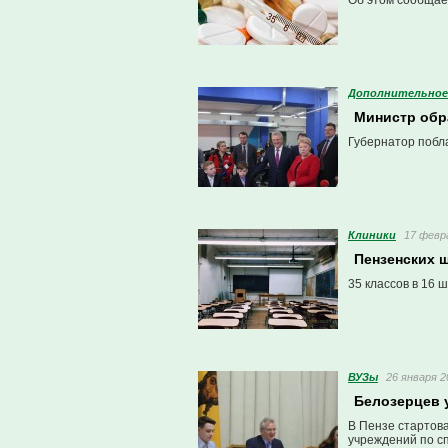
Об этом сообщае
Дополнительное
Министр обр
Губернатор побл
Клиники
17 февра
Пензенских 
35 классов в 16 
ВУЗы
26 января 2
Белозерцев 
В Пензе стартова
учреждений по с