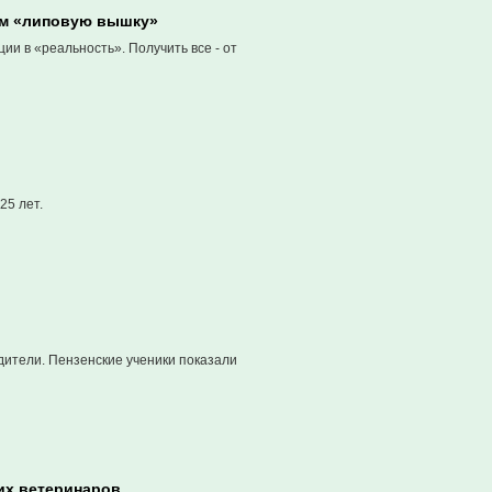
ам «липовую вышку»
и в «реальность». Получить все - от
25 лет.
дители. Пензенские ученики показали
их ветеринаров