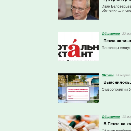
Иван Белозерцев
обучения для сп
Общество
22 ма
Пенза напише
Пензенцы смогут 
Школы
14 марта 
Выяснилось,
О мероприятии б
Общество
13 ма
В Пензе на к