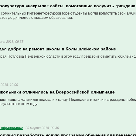
прокуратура «накрыла» сайты, помогавшие получить граждан
сомнительных Интернет-ресурсов горе-студенты могли воплотить свои амбици
атов до дипломов о высшем образовании.
еля 2018, 09:35
дал добро на ремонт школы в Колышлейском районе
рая Потловка Пензенской области в этом году предстоит отметить юбилей - 1
 2018, 10:00
школьники отличились на Всероссийской олимпиаде
лимпиады школьников подошли к концу. Подведены итоги, и награждены побе
зультаты в этом году.
 образование
29 марта 2018, 09:30
поручил разработать новую программу обучения для пензенск