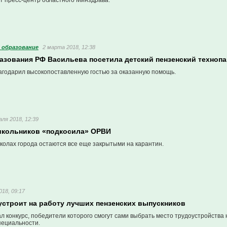
т пресс-центр областного Минздрава.
 образование
2 марта 2018, 12:38
азования РФ Васильева посетила детский пензенский техноп
агодарил высокопоставленную гостью за оказанную помощь.
ля 2018, 12:39
школьников «подкосила» ОРВИ
школах города остаются все еще закрытыми на карантин.
018, 09:17
устроит на работу лучших пензенских выпускников
л конкурс, победители которого смогут сами выбрать место трудоустройства 
пециальности.