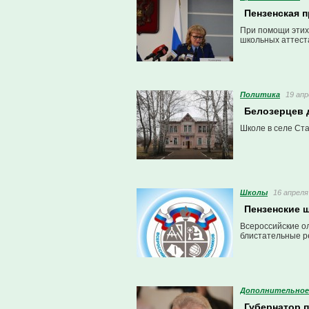
Пензенская 
При помощи этих 
школьных аттест
Политика
19 апр
Белозерцев 
Школе в селе Ста
Школы
16 апреля
Пензенские 
Всероссийские о
блистательные ре
Дополнительное
Губернатор 