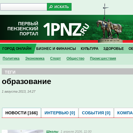
ПЕРВЫЙ
ПЕНЗЕНСКИЙ
ПОРТАЛ
ГОРОД ОНЛАЙН
БИЗНЕС И ФИНАНСЫ
КУЛЬТУРА
ЗДОРОВЬЕ
О
Политика
Экономика
Спорт
Общество
Проиcшествия
ТЕГИ
образование
1 августа 2013, 14:27
НОВОСТИ [166]
ИНТЕРВЬЮ [0]
СОБЫТИЯ [0]
КОМПАН
Школы
1 апреля 2026, 11:00