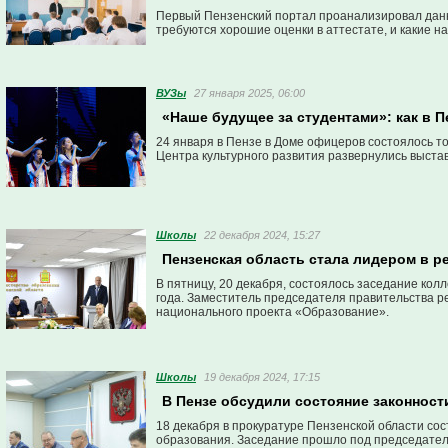
Первый Пензенский портал проанализировал данные
требуются хорошие оценки в аттестате, и какие н
ВУЗы
27 января 2025, 06:00
«Наше будущее за студентами»: как в 
24 января в Пензе в Доме офицеров состоялось т
Центра культурного развития развернулись выстав
Школы
22 декабря 2024, 15:27
Пензенская область стала лидером в р
В пятницу, 20 декабря, состоялось заседание кол
года. Заместитель председателя правительства ре
национального проекта «Образование».
Школы
19 декабря 2024, 17:15
В Пензе обсудили состояние законност
18 декабря в прокуратуре Пензенской области со
образования. Заседание прошло под председател