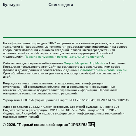
Культура
Семья и дети
На информационном ресурсе 1PNZ.ru применяются внешние рекомендательные
технологии (информационные технологии предоставления информации на основе
сбора, систематизации и анализа сведений, относящихся к предпочтениям
пользователей сети «Интернет», находящихся на территории Российской
Федерации)».
Правила применения рекомендательных технологий
.
Сайт использует сервисы веб-аналитики
Яндекс Метрика
,
AppMetrica
и LiveInternet.
Продолжая использовать этот Сайт, вы соглашаетесь с использованием cookie-
файлов и других данных в соответствии с данным
Пользовательским соглашением
.
Срок обработки персональных данных при помощи cookie-файлов составляет 14
дней.
Редакция не несет ответственность за достоверность информации,
опубликованной в рекламных объявлениях и сообщениях информационных
агентств. Редакция не предоставляет справочной информации. Перепечатка
материалов только по согласованию с редакцией.
Учредитель ООО "Информационное Бюро". ИНН 7325128341, ОГРН 1147325002549
Адрес редакции:
198332
г. Санкт-Петербург,
Брестский бульвар, 8А, офис 305
Свидетельство о регистрации СМИ ЭЛ № ФС 77 – 75998 выдано 13.06.2019г.
Федеральной службой по надзору в сфере связи, информационных технологий и
массовых коммуникаций
© 2026.
"Первый пензенский портал" 1PNZ.RU
18+