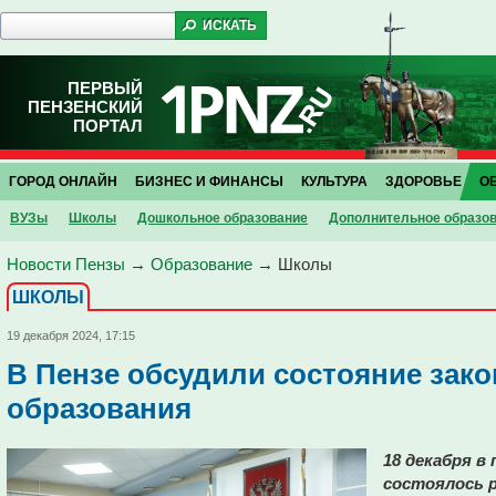
ПЕРВЫЙ
ПЕНЗЕНСКИЙ
ПОРТАЛ
ГОРОД ОНЛАЙН
БИЗНЕС И ФИНАНСЫ
КУЛЬТУРА
ЗДОРОВЬЕ
О
ВУЗы
Школы
Дошкольное образование
Дополнительное образо
Новости Пензы
→
Образование
→
Школы
ШКОЛЫ
19 декабря 2024, 17:15
В Пензе обсудили состояние зако
образования
18 декабря в
состоялось р