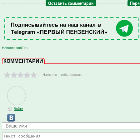
Оставить комментарий
Пере
Новости smi2.ru
КОММЕНТАРИИ
- Нажмите ,чтобы оценить
Войти