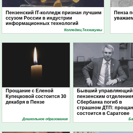
Пензенский IT-колледж признан лучшим
Пенза п
ссузом России в индустрии
уважае
информационных технологий
Колледжи,Техникумы
Прощание с Еленой
Бывший управляющий
Купецковой состоится 30
пензенским отделение
декабря в Пензе
Сбербанка погиб в
страшном ДТП: проща
состоится в Саратове
Дошкольное образование
Ба