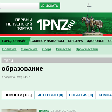
ПЕРВЫЙ
ПЕНЗЕНСКИЙ
ПОРТАЛ
ГОРОД ОНЛАЙН
БИЗНЕС И ФИНАНСЫ
КУЛЬТУРА
ЗДОРОВЬЕ
О
Политика
Экономика
Спорт
Общество
Проиcшествия
ТЕГИ
образование
1 августа 2013, 14:27
НОВОСТИ [166]
ИНТЕРВЬЮ [0]
СОБЫТИЯ [0]
КОМПАН
Школы
18 июля 2017, 22:00