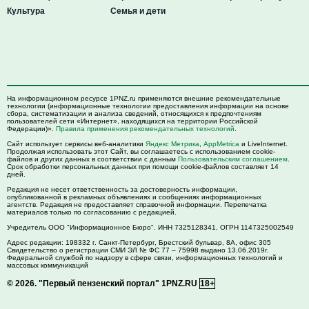
Культура
Семья и дети
На информационном ресурсе 1PNZ.ru применяются внешние рекомендательные
технологии (информационные технологии предоставления информации на основе
сбора, систематизации и анализа сведений, относящихся к предпочтениям
пользователей сети «Интернет», находящихся на территории Российской
Федерации)».
Правила применения рекомендательных технологий
.
Сайт использует сервисы веб-аналитики
Яндекс Метрика
,
AppMetrica
и LiveInternet.
Продолжая использовать этот Сайт, вы соглашаетесь с использованием cookie-
файлов и других данных в соответствии с данным
Пользовательским соглашением
.
Срок обработки персональных данных при помощи cookie-файлов составляет 14
дней.
Редакция не несет ответственность за достоверность информации,
опубликованной в рекламных объявлениях и сообщениях информационных
агентств. Редакция не предоставляет справочной информации. Перепечатка
материалов только по согласованию с редакцией.
Учредитель ООО "Информационное Бюро". ИНН 7325128341, ОГРН 1147325002549
Адрес редакции:
198332
г. Санкт-Петербург,
Брестский бульвар, 8А, офис 305
Свидетельство о регистрации СМИ ЭЛ № ФС 77 – 75998 выдано 13.06.2019г.
Федеральной службой по надзору в сфере связи, информационных технологий и
массовых коммуникаций
© 2026.
"Первый пензенский портал" 1PNZ.RU
18+