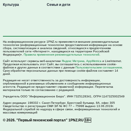
Культура
Семья и дети
На информационном ресурсе 1PNZ.ru применяются внешние рекомендательные
технологии (информационные технологии предоставления информации на основе
сбора, систематизации и анализа сведений, относящихся к предпочтениям
пользователей сети «Интернет», находящихся на территории Российской
Федерации)».
Правила применения рекомендательных технологий
.
Сайт использует сервисы веб-аналитики
Яндекс Метрика
,
AppMetrica
и LiveInternet.
Продолжая использовать этот Сайт, вы соглашаетесь с использованием cookie-
файлов и других данных в соответствии с данным
Пользовательским соглашением
.
Срок обработки персональных данных при помощи cookie-файлов составляет 14
дней.
Редакция не несет ответственность за достоверность информации,
опубликованной в рекламных объявлениях и сообщениях информационных
агентств. Редакция не предоставляет справочной информации. Перепечатка
материалов только по согласованию с редакцией.
Учредитель ООО "Информационное Бюро". ИНН 7325128341, ОГРН 1147325002549
Адрес редакции:
198332
г. Санкт-Петербург,
Брестский бульвар, 8А, офис 305
Свидетельство о регистрации СМИ ЭЛ № ФС 77 – 75998 выдано 13.06.2019г.
Федеральной службой по надзору в сфере связи, информационных технологий и
массовых коммуникаций
© 2026.
"Первый пензенский портал" 1PNZ.RU
18+