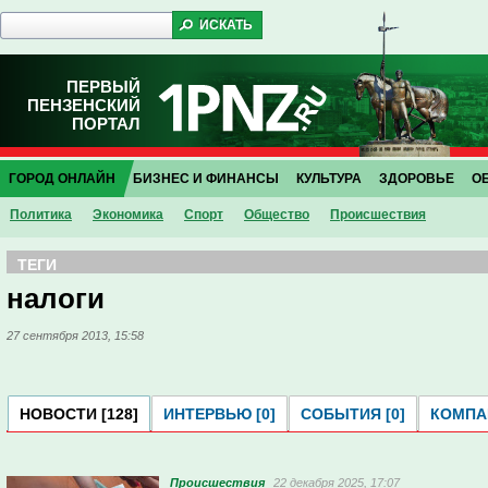
ПЕРВЫЙ
ПЕНЗЕНСКИЙ
ПОРТАЛ
ГОРОД ОНЛАЙН
БИЗНЕС И ФИНАНСЫ
КУЛЬТУРА
ЗДОРОВЬЕ
О
Политика
Экономика
Спорт
Общество
Проиcшествия
ТЕГИ
налоги
27 сентября 2013, 15:58
НОВОСТИ [128]
ИНТЕРВЬЮ [0]
СОБЫТИЯ [0]
КОМПАН
Проиcшествия
22 декабря 2025, 17:07