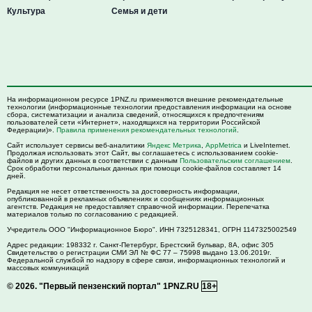
Культура
Семья и дети
На информационном ресурсе 1PNZ.ru применяются внешние рекомендательные
технологии (информационные технологии предоставления информации на основе
сбора, систематизации и анализа сведений, относящихся к предпочтениям
пользователей сети «Интернет», находящихся на территории Российской
Федерации)».
Правила применения рекомендательных технологий
.
Сайт использует сервисы веб-аналитики
Яндекс Метрика
,
AppMetrica
и LiveInternet.
Продолжая использовать этот Сайт, вы соглашаетесь с использованием cookie-
файлов и других данных в соответствии с данным
Пользовательским соглашением
.
Срок обработки персональных данных при помощи cookie-файлов составляет 14
дней.
Редакция не несет ответственность за достоверность информации,
опубликованной в рекламных объявлениях и сообщениях информационных
агентств. Редакция не предоставляет справочной информации. Перепечатка
материалов только по согласованию с редакцией.
Учредитель ООО "Информационное Бюро". ИНН 7325128341, ОГРН 1147325002549
Адрес редакции:
198332
г. Санкт-Петербург,
Брестский бульвар, 8А, офис 305
Свидетельство о регистрации СМИ ЭЛ № ФС 77 – 75998 выдано 13.06.2019г.
Федеральной службой по надзору в сфере связи, информационных технологий и
массовых коммуникаций
© 2026.
"Первый пензенский портал" 1PNZ.RU
18+