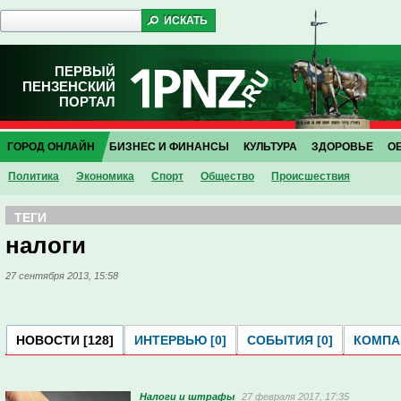
ПЕРВЫЙ
ПЕНЗЕНСКИЙ
ПОРТАЛ
ГОРОД ОНЛАЙН
БИЗНЕС И ФИНАНСЫ
КУЛЬТУРА
ЗДОРОВЬЕ
О
Политика
Экономика
Спорт
Общество
Проиcшествия
ТЕГИ
налоги
27 сентября 2013, 15:58
НОВОСТИ [128]
ИНТЕРВЬЮ [0]
СОБЫТИЯ [0]
КОМПАН
Налоги и штрафы
27 февраля 2017, 17:35