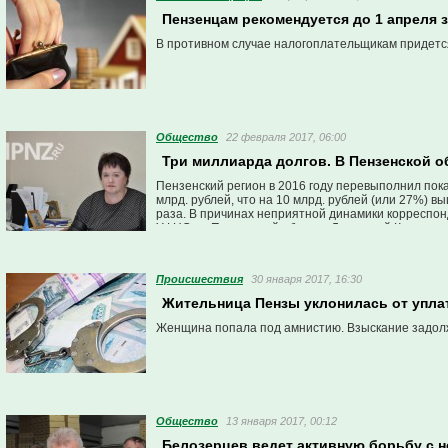
Пензенцам рекомендуется до 1 апреля
В противном случае налогоплательщикам придетс
Общество
22 февраля 2017, 06:00
Три миллиарда долгов. В Пензенской о
Пензенский регион в 2016 году перевыполнил пок
млрд. рублей, что на 10 млрд. рублей (или 27%) в
раза. В причинах неприятной динамики корреспон
УФНС по Пензенской области Людмилой Кожевнико
Проиcшествия
30 января 2017, 16:30
Жительница Пензы уклонилась от упла
Женщина попала под амнистию. Взыскание задолже
Общество
13 января 2017, 00:12
Белозерцев ведет активную борьбу с 