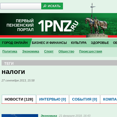
ПЕРВЫЙ
ПЕНЗЕНСКИЙ
ПОРТАЛ
ГОРОД ОНЛАЙН
БИЗНЕС И ФИНАНСЫ
КУЛЬТУРА
ЗДОРОВЬЕ
О
Политика
Экономика
Спорт
Общество
Проиcшествия
ТЕГИ
налоги
27 сентября 2013, 15:58
НОВОСТИ [128]
ИНТЕРВЬЮ [0]
СОБЫТИЯ [0]
КОМПАН
Экономика
21 февраля 2018, 16:43