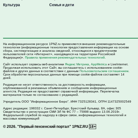
Культура
Семья и дети
На информационном ресурсе 1PNZ.ru применяются внешние рекомендательные
технологии (информационные технологии предоставления информации на основе
сбора, систематизации и анализа сведений, относящихся к предпочтениям
пользователей сети «Интернет», находящихся на территории Российской
Федерации)».
Правила применения рекомендательных технологий
.
Сайт использует сервисы веб-аналитики
Яндекс Метрика
,
AppMetrica
и LiveInternet.
Продолжая использовать этот Сайт, вы соглашаетесь с использованием cookie-
файлов и других данных в соответствии с данным
Пользовательским соглашением
.
Срок обработки персональных данных при помощи cookie-файлов составляет 14
дней.
Редакция не несет ответственность за достоверность информации,
опубликованной в рекламных объявлениях и сообщениях информационных
агентств. Редакция не предоставляет справочной информации. Перепечатка
материалов только по согласованию с редакцией.
Учредитель ООО "Информационное Бюро". ИНН 7325128341, ОГРН 1147325002549
Адрес редакции:
198332
г. Санкт-Петербург,
Брестский бульвар, 8А, офис 305
Свидетельство о регистрации СМИ ЭЛ № ФС 77 – 75998 выдано 13.06.2019г.
Федеральной службой по надзору в сфере связи, информационных технологий и
массовых коммуникаций
© 2026.
"Первый пензенский портал" 1PNZ.RU
18+