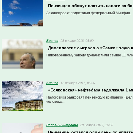
Пензенцев обяжут платить налоги за ба
Законопроект подготовил федеральный Минфин.
Бизнес
25 января 2018, 06:00
Двоевластие сыграло с «Самко» злую 
Пивоваренному заводу доначислили свыше 11 млн. 
Бизнес
12 декабря 2017, 06:00
«Есяковская» нефтебаза задолжала 1 м
Налоговики банкротят пензенскую компанию «Дель
человека...
Налоги и штрафы
29 ноября 2017, 16:00
Внимание, остался один день до упла