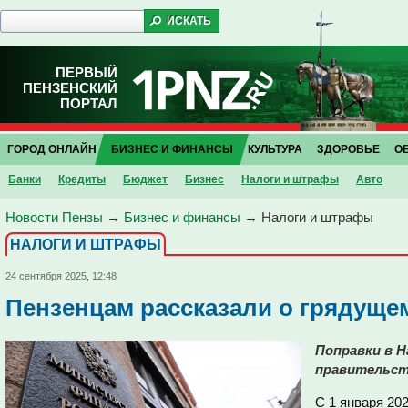
ПЕРВЫЙ
ПЕНЗЕНСКИЙ
ПОРТАЛ
ГОРОД ОНЛАЙН
БИЗНЕС И ФИНАНСЫ
КУЛЬТУРА
ЗДОРОВЬЕ
О
Банки
Кредиты
Бюджет
Бизнес
Налоги и штрафы
Авто
Новости Пензы
→
Бизнес и финансы
→
Налоги и штрафы
НАЛОГИ И ШТРАФЫ
24 сентября 2025, 12:48
Пензенцам рассказали о грядущ
Поправки в Н
правительст
С 1 января 202