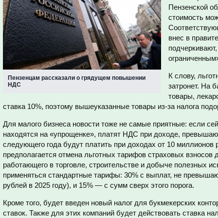
Пензенской об
стоимость мож
Соответствующ
внес в правит
подчеркивают,
ограниченным
К слову, льго
Пензенцам рассказали о грядущем повышении
НДС
затронет. На 
товары, лекар
ставка 10%, поэтому вышеуказанные товары из-за налога под
Для малого бизнеса новости тоже не самые приятные: если се
находятся на «упрощенке», платят НДС при доходе, превышающ
следующего года будут платить при доходах от 10 миллионов р
предполагается отмена льготных тарифов страховых взносов д
работающего в торговле, строительстве и добыче полезных и
применяться стандартные тарифы: 30% с выплат, не превышаю
рублей в 2025 году), и 15% — с сумм сверх этого порога.
Кроме того, будет введен новый налог для букмекерских кон
ставок. Также для этих компаний будет действовать ставка на