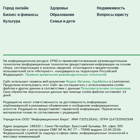
Город онлайн
Здоровье
Недвижимость
Бизнес и финансы
Образование
Вопросы юристу
Культура
Семья и дети
На информационном ресурсе 1PNZ.ru применяются внешние рекомендательные
технологии (информационные технологии предоставления информации на основе
сбора, систематизации и анализа сведений, относящихся к предпочтениям
пользователей сети «Интернет», находящихся на территории Российской
Федерации)».
Правила применения рекомендательных технологий
.
Сайт использует сервисы веб-аналитики
Яндекс Метрика
,
AppMetrica
и LiveInternet.
Продолжая использовать этот Сайт, вы соглашаетесь с использованием cookie-
файлов и других данных в соответствии с данным
Пользовательским соглашением
.
Срок обработки персональных данных при помощи cookie-файлов составляет 14
дней.
Редакция не несет ответственность за достоверность информации,
опубликованной в рекламных объявлениях и сообщениях информационных
агентств. Редакция не предоставляет справочной информации. Перепечатка
материалов только по согласованию с редакцией.
Учредитель ООО "Информационное Бюро". ИНН 7325128341, ОГРН 1147325002549
Адрес редакции:
198332
г. Санкт-Петербург,
Брестский бульвар, 8А, офис 305
Свидетельство о регистрации СМИ ЭЛ № ФС 77 – 75998 выдано 13.06.2019г.
Федеральной службой по надзору в сфере связи, информационных технологий и
массовых коммуникаций