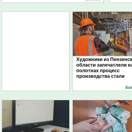
Художники из Пензенс
области запечатлели н
полотнах процесс
производства стали
Биз