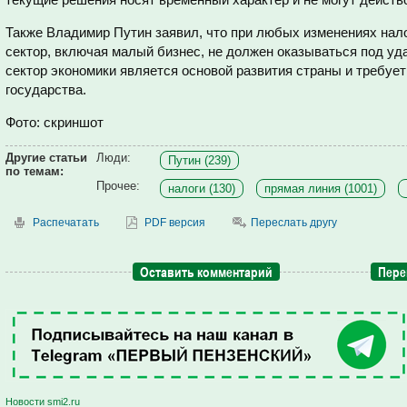
Также Владимир Путин заявил, что при любых изменениях нал
сектор, включая малый бизнес, не должен оказываться под уд
сектор экономики является основой развития страны и требуе
государства.
Фото: скриншот
Другие статьи
Люди:
Путин (239)
по темам:
Прочее:
налоги (130)
прямая линия (1001)
Распечатать
PDF версия
Переслать другу
Оставить комментарий
Пере
Новости smi2.ru