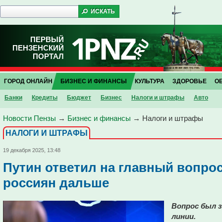
ПЕРВЫЙ
ПЕНЗЕНСКИЙ
ПОРТАЛ
ГОРОД ОНЛАЙН
БИЗНЕС И ФИНАНСЫ
КУЛЬТУРА
ЗДОРОВЬЕ
О
Банки
Кредиты
Бюджет
Бизнес
Налоги и штрафы
Авто
Новости Пензы
→
Бизнес и финансы
→
Налоги и штрафы
НАЛОГИ И ШТРАФЫ
19 декабря 2025, 13:48
Путин ответил на главный вопрос
россиян дальше
Вопрос был з
линии.