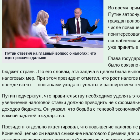
Во время прям
Путин затрону
граждан вопро
числе повыше
поинтересовал
послабления и
уже принятые 
Путин ответил на главный вопрос о налогах: что
ждет россиян дальше
Глава государ
было связано
бюджет страны. По его словам, эта задача в целом была выпол
налоговых мер. При этом президент отметил, что рост налогов
прежде всего — попытками ухода от уплаты и расширением тен
Путин подчеркнул, что правительству необходимо уделять это
увеличение налоговой ставки должно приводить не к формальн
доходов бюджета. Он указал, что борьба с теневой экономико
важной задачей государства.
Президент отдельно акцентировал, что повышение налогов не 
Конечной целью он назвал снижение налогового бремени для эк
текущие решения носят временный характер и не могут действ