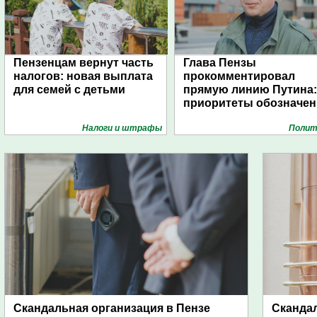
Пензенцам вернут часть
Глава Пензы
налогов: новая выплата
прокомментировал
для семей с детьми
прямую линию Путина:
приоритеты обозначе
Налоги и штрафы
Полит
Скандальная организация в Пензе
Скандал