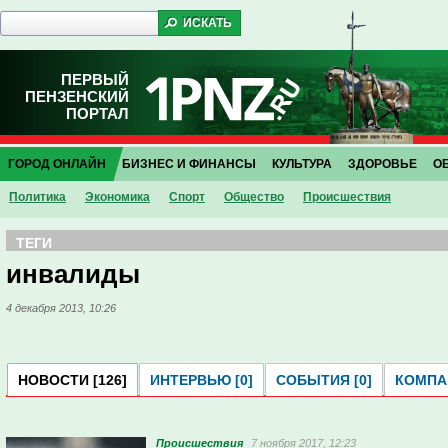
ПЕРВЫЙ
ПЕНЗЕНСКИЙ
ПОРТАЛ
ГОРОД ОНЛАЙН
БИЗНЕС И ФИНАНСЫ
КУЛЬТУРА
ЗДОРОВЬЕ
О
Политика
Экономика
Спорт
Общество
Проиcшествия
ТЕГИ
инвалиды
4 декабря 2013, 10:26
НОВОСТИ [126]
ИНТЕРВЬЮ [0]
СОБЫТИЯ [0]
КОМПАН
Проиcшествия
7 ноября 2017, 12:23