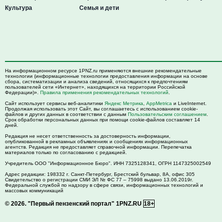
Культура
Семья и дети
На информационном ресурсе 1PNZ.ru применяются внешние рекомендательные
технологии (информационные технологии предоставления информации на основе
сбора, систематизации и анализа сведений, относящихся к предпочтениям
пользователей сети «Интернет», находящихся на территории Российской
Федерации)».
Правила применения рекомендательных технологий
.
Сайт использует сервисы веб-аналитики
Яндекс Метрика
,
AppMetrica
и LiveInternet.
Продолжая использовать этот Сайт, вы соглашаетесь с использованием cookie-
файлов и других данных в соответствии с данным
Пользовательским соглашением
.
Срок обработки персональных данных при помощи cookie-файлов составляет 14
дней.
Редакция не несет ответственность за достоверность информации,
опубликованной в рекламных объявлениях и сообщениях информационных
агентств. Редакция не предоставляет справочной информации. Перепечатка
материалов только по согласованию с редакцией.
Учредитель ООО "Информационное Бюро". ИНН 7325128341, ОГРН 1147325002549
Адрес редакции:
198332
г. Санкт-Петербург,
Брестский бульвар, 8А, офис 305
Свидетельство о регистрации СМИ ЭЛ № ФС 77 – 75998 выдано 13.06.2019г.
Федеральной службой по надзору в сфере связи, информационных технологий и
массовых коммуникаций
© 2026.
"Первый пензенский портал" 1PNZ.RU
18+