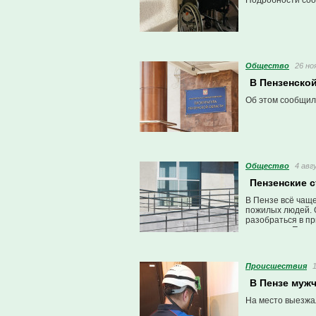
Подробности соо
Общество
26 но
В Пензенско
Об этом сообщил
Общество
4 авг
Пензенские 
В Пензе всё чащ
пожилых людей. 
разобраться в п
ведомства. Почем
Проиcшествия
В Пензе муж
На место выезжа