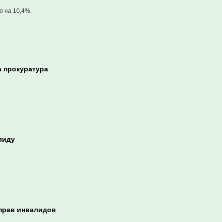
о на 10,4%.
а прокуратура
лиду
прав инвалидов