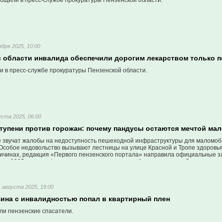
бщили в пресс-службе прокуратуры Пензенской области.
ября 2025, 10:00
й области инвалида обеспечили дорогим лекарством только 
и в пресс-службе прокуратуры Пензенской области.
уста 2025, 06:00
ступени против горожан: почему пандусы остаются мечтой м
е звучат жалобы на недоступность пешеходной инфраструктуры для маломоби
Особое недовольство вызывают лестницы на улице Красной и Тропе здоровья
ричинах, редакция «Первого пензенского портала» направила официальные з
у в 2025 году комфортная среда до сих пор остаётся недоступной для части
1 августа 2025, 19:00
чина с инвалидностью попал в квартирный плен
ли пензенские спасатели.