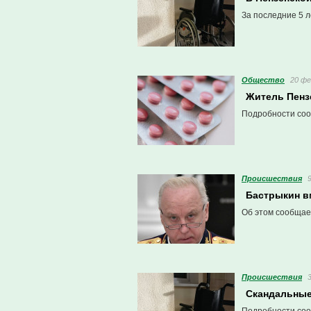
За последние 5 л
Общество
20 фе
Житель Пензе
Подробности соо
Проиcшествия
Бастрыкин в
Об этом сообщае
Проиcшествия
Скандальные