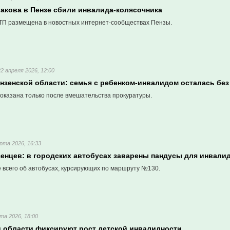
лакова в Пензе сбили инвалида-колясочника
П размещена в новостных интернет-сообществах Пензы.
22 апреля 2026, 12:00
ензенской области: семья с ребенком-инвалидом осталась бе
оказана только после вмешательства прокуратуры.
рта 2026, 16:33
зенцев: в городских автобусах заварены пандусы для инвали
 всего об автобусах, курсирующих по маршруту №130.
та 2026, 18:00
й области фиксируют рост детской инвалидности