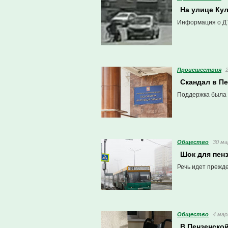
На улице Ку
Информация о ДТ
Проиcшествия
Скандал в П
Поддержка была 
Общество
30 ма
Шок для пен
Речь идет прежде
Общество
4 мар
В Пензенско