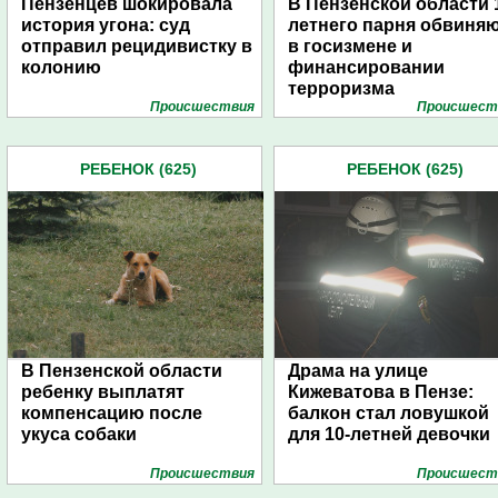
Пензенцев шокировала
В Пензенской области 
история угона: суд
летнего парня обвиня
отправил рецидивистку в
в госизмене и
колонию
финансировании
терроризма
Проиcшествия
Проиcшест
РЕБЕНОК (625)
РЕБЕНОК (625)
В Пензенской области
Драма на улице
ребенку выплатят
Кижеватова в Пензе:
компенсацию после
балкон стал ловушкой
укуса собаки
для 10-летней девочки
Проиcшествия
Проиcшест