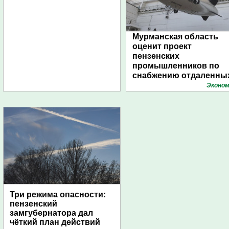
Мурманская область
оценит проект
пензенских
промышленников по
снабжению отдаленны
поселений с помощью
Эконом
дирижаблей
Три режима опасности:
пензенский
замгубернатора дал
чёткий план действий