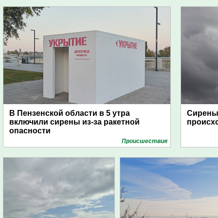
В Пензенской области в 5 утра
Сирены 
включили сирены из-за ракетной
происх
опасности
Проиcшествия