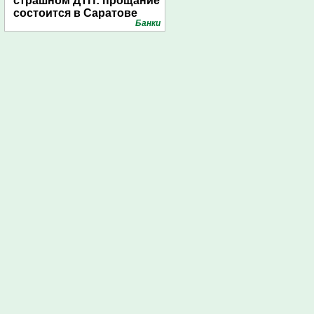
страшном ДТП: прощание
состоится в Саратове
Банки