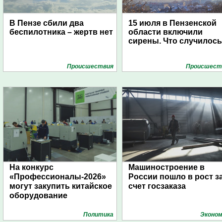
В Пензе сбили два
15 июля в Пензенской
беспилотника – жертв нет
области включили
сирены. Что случилос
Проиcшествия
Проиcшест
На конкурс
Машиностроение в
«Профессионалы-2026»
России пошло в рост з
могут закупить китайское
счет госзаказа
оборудование
Политика
Эконом