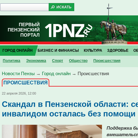
ПЕРВЫЙ
ПЕНЗЕНСКИЙ
ПОРТАЛ
ГОРОД ОНЛАЙН
БИЗНЕС И ФИНАНСЫ
КУЛЬТУРА
ЗДОРОВЬЕ
О
Политика
Экономика
Спорт
Общество
Проиcшествия
Новости Пензы
→
Город онлайн
→
Проиcшествия
ПРОИCШЕСТВИЯ
22 апреля 2026, 12:00
Скандал в Пензенской области: с
инвалидом осталась без помощи
Поддержка бы
вмешательст