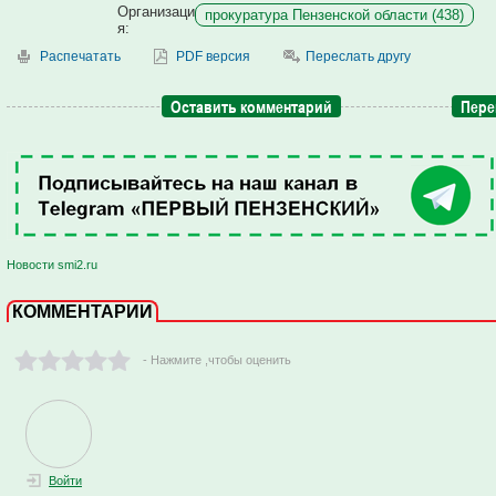
Организаци
прокуратура Пензенской области (438)
я:
Распечатать
PDF версия
Переслать другу
Оставить комментарий
Пере
Новости smi2.ru
КОММЕНТАРИИ
- Нажмите ,чтобы оценить
Войти