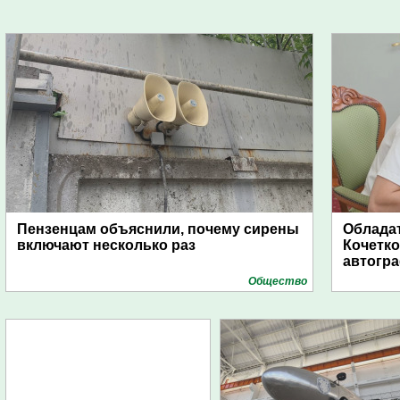
Пензенцам объяснили, почему сирены
Обладат
включают несколько раз
Кочетко
автогр
Общество