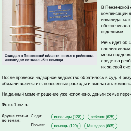
В Пензенской 
компенсации д
инвалида, кот
обеспечивала
изделиями.
Речь идет об 
паллиативном
меры поддержк
Скандал в Пензенской области: семья с ребенком-
инвалидом осталась без помощи
средства реаб
их за свой счет
После проверки надзорное ведомство обратилось в суд. В ре
обязали возместить понесенные расходы и выплатить компенс
На данный момент решение уже исполнено, деньги семье пере
Фото: 1pnz.ru
Другие статьи
Люди:
инвалиды (128)
ребенок (625)
по темам:
Прочее:
помощь (120)
Минздрав (605)