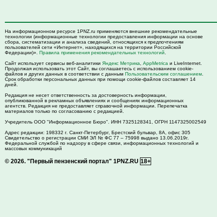
На информационном ресурсе 1PNZ.ru применяются внешние рекомендательные
технологии (информационные технологии предоставления информации на основе
сбора, систематизации и анализа сведений, относящихся к предпочтениям
пользователей сети «Интернет», находящихся на территории Российской
Федерации)».
Правила применения рекомендательных технологий
.
Сайт использует сервисы веб-аналитики
Яндекс Метрика
,
AppMetrica
и LiveInternet.
Продолжая использовать этот Сайт, вы соглашаетесь с использованием cookie-
файлов и других данных в соответствии с данным
Пользовательским соглашением
.
Срок обработки персональных данных при помощи cookie-файлов составляет 14
дней.
Редакция не несет ответственность за достоверность информации,
опубликованной в рекламных объявлениях и сообщениях информационных
агентств. Редакция не предоставляет справочной информации. Перепечатка
материалов только по согласованию с редакцией.
Учредитель ООО "Информационное Бюро". ИНН 7325128341, ОГРН 1147325002549
Адрес редакции:
198332
г. Санкт-Петербург,
Брестский бульвар, 8А, офис 305
Свидетельство о регистрации СМИ ЭЛ № ФС 77 – 75998 выдано 13.06.2019г.
Федеральной службой по надзору в сфере связи, информационных технологий и
массовых коммуникаций
© 2026.
"Первый пензенский портал" 1PNZ.RU
18+