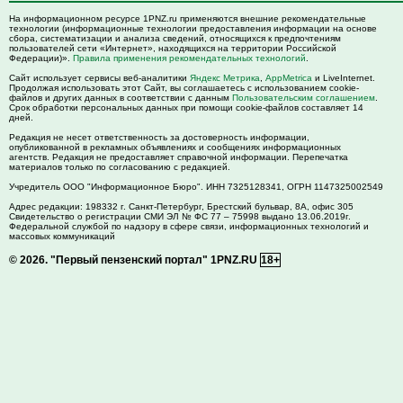
На информационном ресурсе 1PNZ.ru применяются внешние рекомендательные
технологии (информационные технологии предоставления информации на основе
сбора, систематизации и анализа сведений, относящихся к предпочтениям
пользователей сети «Интернет», находящихся на территории Российской
Федерации)».
Правила применения рекомендательных технологий
.
Сайт использует сервисы веб-аналитики
Яндекс Метрика
,
AppMetrica
и LiveInternet.
Продолжая использовать этот Сайт, вы соглашаетесь с использованием cookie-
файлов и других данных в соответствии с данным
Пользовательским соглашением
.
Срок обработки персональных данных при помощи cookie-файлов составляет 14
дней.
Редакция не несет ответственность за достоверность информации,
опубликованной в рекламных объявлениях и сообщениях информационных
агентств. Редакция не предоставляет справочной информации. Перепечатка
материалов только по согласованию с редакцией.
Учредитель ООО "Информационное Бюро". ИНН 7325128341, ОГРН 1147325002549
Адрес редакции:
198332
г. Санкт-Петербург,
Брестский бульвар, 8А, офис 305
Свидетельство о регистрации СМИ ЭЛ № ФС 77 – 75998 выдано 13.06.2019г.
Федеральной службой по надзору в сфере связи, информационных технологий и
массовых коммуникаций
© 2026.
"Первый пензенский портал" 1PNZ.RU
18+