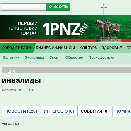
ПЕРВЫЙ
ПЕНЗЕНСКИЙ
ПОРТАЛ
ГОРОД ОНЛАЙН
БИЗНЕС И ФИНАНСЫ
КУЛЬТУРА
ЗДОРОВЬЕ
О
Политика
Экономика
Спорт
Общество
Проиcшествия
ТЕГИ
инвалиды
4 декабря 2013, 10:26
НОВОСТИ [126]
ИНТЕРВЬЮ [0]
СОБЫТИЯ [0]
КОМПАН
Нет данных