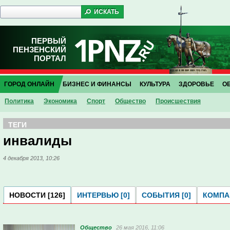
ПЕРВЫЙ
ПЕНЗЕНСКИЙ
ПОРТАЛ
ГОРОД ОНЛАЙН
БИЗНЕС И ФИНАНСЫ
КУЛЬТУРА
ЗДОРОВЬЕ
О
Политика
Экономика
Спорт
Общество
Проиcшествия
ТЕГИ
инвалиды
4 декабря 2013, 10:26
НОВОСТИ [126]
ИНТЕРВЬЮ [0]
СОБЫТИЯ [0]
КОМПАН
Общество
26 мая 2016, 11:06