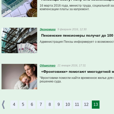
16 марта 2016 года, министр труда, социальной 
компенсации платы за капремонт.
Экономика
9 февраля 2016, 12:30
Пензенские пенсионеры получат до 100
Администрация Пензы информирует о возможности
Общество
21 января 2016, 17:31
«Фронтовики» помогают многодетной м
"Фронтовики помогли найти временное жилье для
решению суда.
4
5
6
7
8
9
10
11
12
13