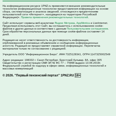
На информационном ресурсе 1PNZ.ru применяются внешние рекомендательные
технологии (информационные технологии предоставления информации на основе
сбора, систематизации и анализа сведений, относящихся к предпочтениям
пользователей сети «Интернет», находящихся на территории Российской
Федерации)».
Правила применения рекомендательных технологий
.
Сайт использует сервисы веб-аналитики
Яндекс Метрика
,
AppMetrica
и LiveInternet.
Продолжая использовать этот Сайт, вы соглашаетесь с использованием cookie-
файлов и других данных в соответствии с данным
Пользовательским соглашением
.
Срок обработки персональных данных при помощи cookie-файлов составляет 14
дней.
Редакция не несет ответственность за достоверность информации,
опубликованной в рекламных объявлениях и сообщениях информационных
агентств. Редакция не предоставляет справочной информации. Перепечатка
материалов только по согласованию с редакцией.
Учредитель ООО "Информационное Бюро". ИНН 7325128341, ОГРН 1147325002549
Адрес редакции:
198332
г. Санкт-Петербург,
Брестский бульвар, 8А, офис 305
Свидетельство о регистрации СМИ ЭЛ № ФС 77 – 75998 выдано 13.06.2019г.
Федеральной службой по надзору в сфере связи, информационных технологий и
массовых коммуникаций
© 2026.
"Первый пензенский портал" 1PNZ.RU
18+