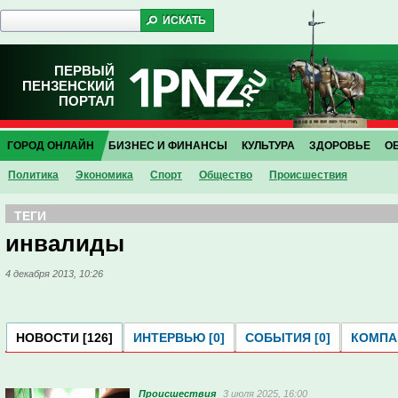
ПЕРВЫЙ
ПЕНЗЕНСКИЙ
ПОРТАЛ
ГОРОД ОНЛАЙН
БИЗНЕС И ФИНАНСЫ
КУЛЬТУРА
ЗДОРОВЬЕ
О
Политика
Экономика
Спорт
Общество
Проиcшествия
ТЕГИ
инвалиды
4 декабря 2013, 10:26
НОВОСТИ [126]
ИНТЕРВЬЮ [0]
СОБЫТИЯ [0]
КОМПАН
Проиcшествия
3 июля 2025, 16:00