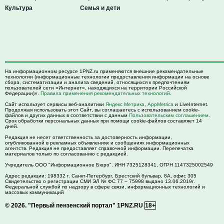
Культура
Семья и дети
На информационном ресурсе 1PNZ.ru применяются внешние рекомендательные
технологии (информационные технологии предоставления информации на основе
сбора, систематизации и анализа сведений, относящихся к предпочтениям
пользователей сети «Интернет», находящихся на территории Российской
Федерации)».
Правила применения рекомендательных технологий
.
Сайт использует сервисы веб-аналитики
Яндекс Метрика
,
AppMetrica
и LiveInternet.
Продолжая использовать этот Сайт, вы соглашаетесь с использованием cookie-
файлов и других данных в соответствии с данным
Пользовательским соглашением
.
Срок обработки персональных данных при помощи cookie-файлов составляет 14
дней.
Редакция не несет ответственность за достоверность информации,
опубликованной в рекламных объявлениях и сообщениях информационных
агентств. Редакция не предоставляет справочной информации. Перепечатка
материалов только по согласованию с редакцией.
Учредитель ООО "Информационное Бюро". ИНН 7325128341, ОГРН 1147325002549
Адрес редакции:
198332
г. Санкт-Петербург,
Брестский бульвар, 8А, офис 305
Свидетельство о регистрации СМИ ЭЛ № ФС 77 – 75998 выдано 13.06.2019г.
Федеральной службой по надзору в сфере связи, информационных технологий и
массовых коммуникаций
© 2026.
"Первый пензенский портал" 1PNZ.RU
18+