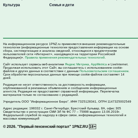
Культура
Семья и дети
На информационном ресурсе 1PNZ.ru применяются внешние рекомендательные
технологии (информационные технологии предоставления информации на основе
сбора, систематизации и анализа сведений, относящихся к предпочтениям
пользователей сети «Интернет», находящихся на территории Российской
Федерации)».
Правила применения рекомендательных технологий
.
Сайт использует сервисы веб-аналитики
Яндекс Метрика
,
AppMetrica
и LiveInternet.
Продолжая использовать этот Сайт, вы соглашаетесь с использованием cookie-
файлов и других данных в соответствии с данным
Пользовательским соглашением
.
Срок обработки персональных данных при помощи cookie-файлов составляет 14
дней.
Редакция не несет ответственность за достоверность информации,
опубликованной в рекламных объявлениях и сообщениях информационных
агентств. Редакция не предоставляет справочной информации. Перепечатка
материалов только по согласованию с редакцией.
Учредитель ООО "Информационное Бюро". ИНН 7325128341, ОГРН 1147325002549
Адрес редакции:
198332
г. Санкт-Петербург,
Брестский бульвар, 8А, офис 305
Свидетельство о регистрации СМИ ЭЛ № ФС 77 – 75998 выдано 13.06.2019г.
Федеральной службой по надзору в сфере связи, информационных технологий и
массовых коммуникаций
© 2026.
"Первый пензенский портал" 1PNZ.RU
18+