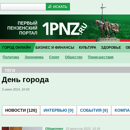
ПЕРВЫЙ
ПЕНЗЕНСКИЙ
ПОРТАЛ
ГОРОД ОНЛАЙН
БИЗНЕС И ФИНАНСЫ
КУЛЬТУРА
ЗДОРОВЬЕ
О
Политика
Экономика
Спорт
Общество
Проиcшествия
ТЕГИ
День города
3 июня 2014, 10:43
НОВОСТИ [126]
ИНТЕРВЬЮ [0]
СОБЫТИЯ [6]
КОМПАН
Общество
19 августа 2020, 16:34