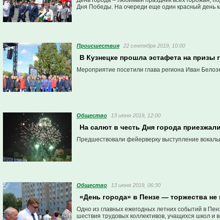
День города – любимый праздник всех горожан, по
Дня Победы. На очереди еще один красный день 
Проиcшествия
22 сентября 2019, 10:00
В Кузнецке прошла эстафета на призы 
Мероприятие посетили глава региона Иван Белоз
Общество
13 июня 2019, 12:00
На салют в честь Дня города приезжал
Предшествовали фейерверку выступление вокально
Общество
13 июня 2019, 06:30
«День города» в Пензе — торжества не
Одно из главных ежегодных летних событий в Пен
шествия трудовых коллективов, учащихся школ и 