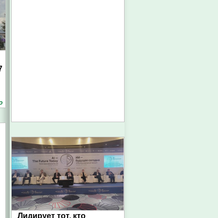
7
о
Лидирует тот, кто