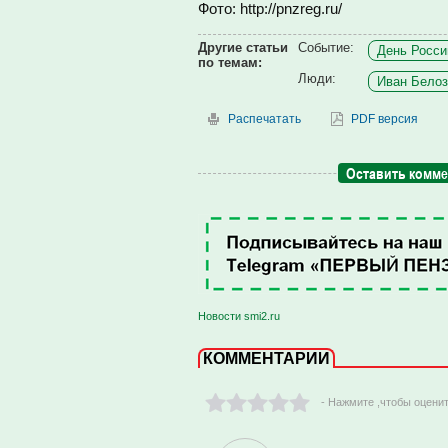
Фото: http://pnzreg.ru/
Другие статьи
Событие:
День России
по темам:
Люди:
Иван Белоз
Распечатать
PDF версия
Оставить комм
Новости smi2.ru
КОММЕНТАРИИ
- Нажмите ,чтобы оцени