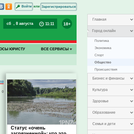
или
Войти
Зарегистрироваться
Главная
сб
, 8 августа
18+
11
:
11
Город онлайн
Политика
Экономика
ОСЫ ЮРИСТУ
ВСЕ СЕРВИСЫ
Спорт
Общество
Проиcшествия
Бизнес и финансы
на
Культура
0
Здоровье
Образование
Семья и дети
Статус «очень
загрязненной»: что это