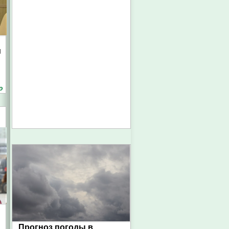
и
о
Прогноз погоды в