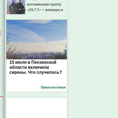
вспоминаем группу
«25/17» — великую и
(часто) ужасную
15 июля в Пензенской
области включили
сирены. Что случилось?
Проиcшествия