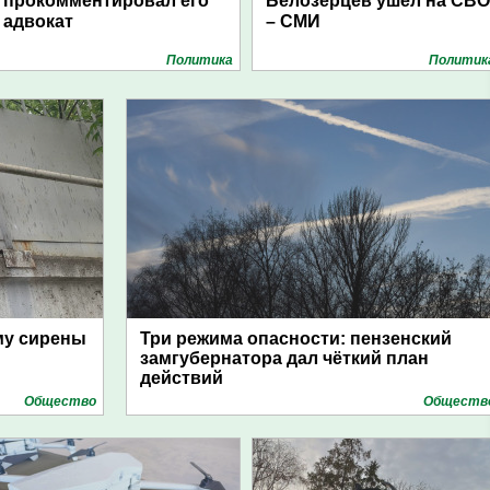
прокомментировал его
Белозерцев ушел на СВО
адвокат
– СМИ
Политика
Политик
му сирены
Три режима опасности: пензенский
замгубернатора дал чёткий план
действий
Общество
Обществ