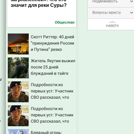
Недвижимость
значит для реки Суры?
Вопросы юристу
Общество
НАВЕРХ
Скотт Риттер: 40 дней
"принуждения России
,
и Путина" резко
приблизили крах
Житель Якутии выжил
режима Зеленского
после 25 дней
блужданий в тайге
и
Подробности из
первых уст: Участник
СВО рассказал, что
спасло его в схватке с
Подробности из
медведем
первых уст: Участник
,
СВО рассказал, что
спасло его в схватке с
Бледный огонь:
медведем