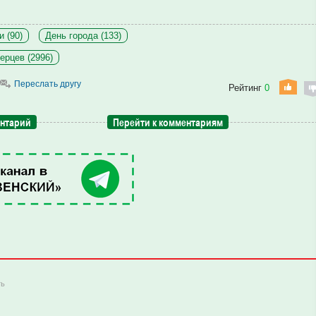
 (90)
День города (133)
ерцев (2996)
Переслать другу
Рейтинг
0
ентарий
Перейти к комментариям
ть