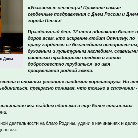
«Уважаемые пензенцы! Примите самые
сердечные поздравления с Днем России и Днем
города Пензы!
Праздничный день 12 июня одинаково близок и
дорог всем, кто искренне любит Отчизну, по
праву гордится ее богатейшим историческим
духовным и культурным наследием, славными
ратными традициями предков и готов
 с Днем
добросовестно трудиться во имя
процветания родной земли.
ества в сложных условиях пандемии коронавируса. Но эт
ъединиться, прекрасно понимая, что только в сплочении -
о испытания мы выйдем едиными и еще более сильными»
, -
она.
ой деятельности на благо Родины, удачи в начинаниях и делах
доровья.