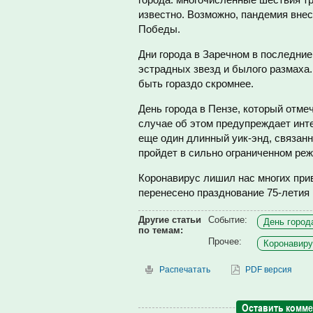
известно. Возможно, пандемия внес
Победы.
Дни города в Заречном в последние
эстрадных звезд и былого размаха.
быть гораздо скромнее.
День города в Пензе, который отме
случае об этом предупреждает инт
еще один длинный уик-энд, связанн
пройдет в сильно ограниченном реж
Коронавирус лишил нас многих при
перенесено празднование 75-лети
Другие статьи
Событие:
День города
по темам:
Прочее:
Коронавиру
Распечатать
PDF версия
Оставить комм