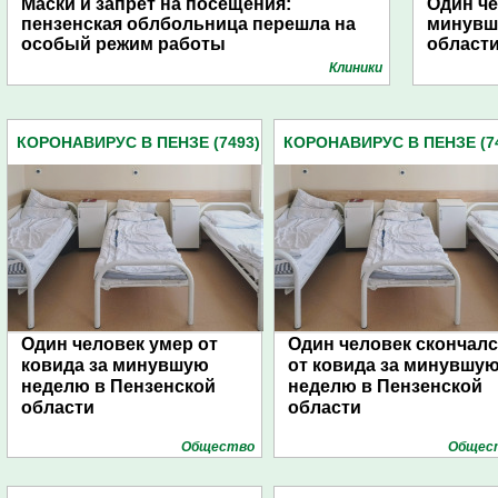
Маски и запрет на посещения:
Один че
пензенская облбольница перешла на
минувш
особый режим работы
област
Клиники
КОРОНАВИРУС В ПЕНЗЕ (7493)
КОРОНАВИРУС В ПЕНЗЕ (7
Один человек умер от
Один человек скончалс
ковида за минувшую
от ковида за минувшу
неделю в Пензенской
неделю в Пензенской
области
области
Общество
Общес