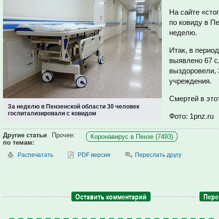
На сайте «сто
по ковиду в П
неделю.
Итак, в период
выявлено 67 с
выздоровели, 
учреждения.
Смертей в это
За неделю в Пензенской области 30 человек
госпитализировали с ковидом
Фото: 1pnz.ru
Другие статьи
Прочее:
Коронавирус в Пензе (7493)
по темам:
Распечатать
PDF версия
Переслать другу
Оставить комментарий
Пере