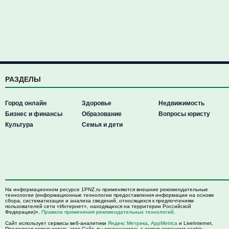
РАЗДЕЛЫ
Город онлайн
Здоровье
Недвижимость
Бизнес и финансы
Образование
Вопросы юристу
Культура
Семья и дети
На информационном ресурсе 1PNZ.ru применяются внешние рекомендательные
технологии (информационные технологии предоставления информации на основе
сбора, систематизации и анализа сведений, относящихся к предпочтениям
пользователей сети «Интернет», находящихся на территории Российской
Федерации)».
Правила применения рекомендательных технологий
.
Сайт использует сервисы веб-аналитики
Яндекс Метрика
,
AppMetrica
и LiveInternet.
Продолжая использовать этот Сайт, вы соглашаетесь с использованием cookie-