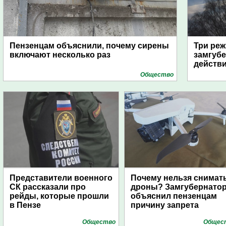
Пензенцам объяснили, почему сирены
Три реж
включают несколько раз
замгубе
действ
Общество
Представители военного
Почему нельзя снимат
СК рассказали про
дроны? Замгубернато
рейды, которые прошли
объяснил пензенцам
в Пензе
причину запрета
Общество
Общес