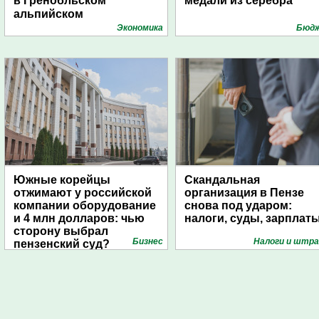
в Гренобльском
медали из серебра
альпийском
университете
Экономика
Бюд
Южные корейцы
Скандальная
отжимают у российской
организация в Пензе
компании оборудование
снова под ударом:
и 4 млн долларов: чью
налоги, суды, зарплат
сторону выбрал
Бизнес
Налоги и штр
пензенский суд?