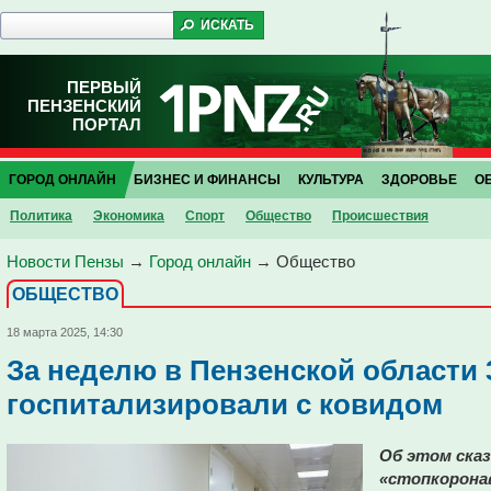
ПЕРВЫЙ
ПЕНЗЕНСКИЙ
ПОРТАЛ
ГОРОД ОНЛАЙН
БИЗНЕС И ФИНАНСЫ
КУЛЬТУРА
ЗДОРОВЬЕ
О
Политика
Экономика
Спорт
Общество
Проиcшествия
Новости Пензы
→
Город онлайн
→
Общество
ОБЩЕСТВО
18 марта 2025, 14:30
За неделю в Пензенской области 
госпитализировали с ковидом
Об этом сказ
«стопкорона