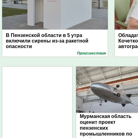
В Пензенской области в 5 утра
Обладат
включили сирены из-за ракетной
Кочетко
опасности
автогр
Проиcшествия
Мурманская область
оценит проект
пензенских
промышленников по