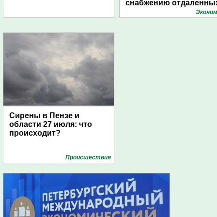
снабжению отдаленны
поселений с помощью
Эконом
дирижаблей
Сирены в Пензе и
области 27 июля: что
происходит?
Проиcшествия