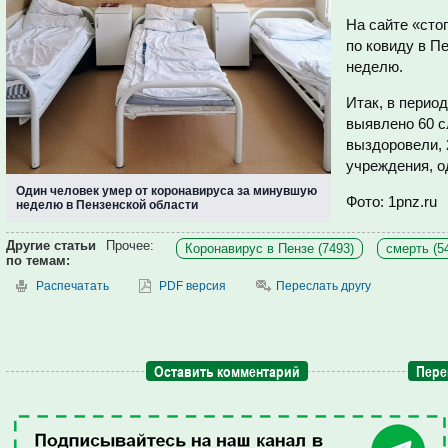
На сайте «сто
по ковиду в П
неделю.
Итак, в период
выявлено 60 с
выздоровели, 
учреждения, о
Один человек умер от коронавируса за минувшую
Фото: 1pnz.ru
неделю в Пензенской области
Другие статьи
Прочее:
Коронавирус в Пензе (7493)
смерть (5
по темам:
Распечатать
PDF версия
Переслать другу
Оставить комментарий
Пере