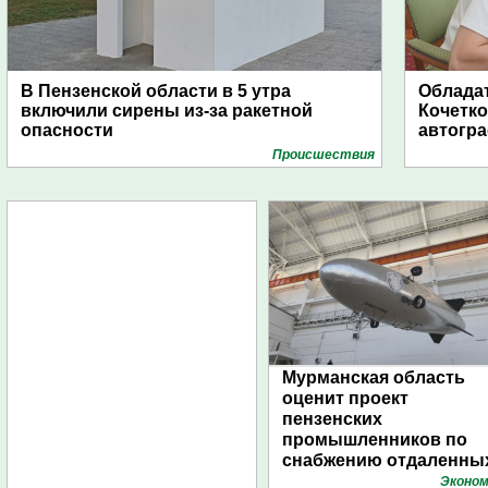
В Пензенской области в 5 утра
Обладат
включили сирены из-за ракетной
Кочетко
опасности
автогр
Проиcшествия
Мурманская область
оценит проект
пензенских
промышленников по
снабжению отдаленны
поселений с помощью
Эконом