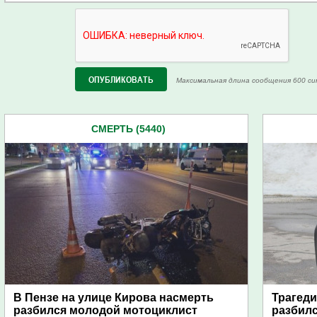
Максимальная длина сообщения 600 си
СМЕРТЬ (5440)
В Пензе на улице Кирова насмерть
Трагеди
разбился молодой мотоциклист
разбилс