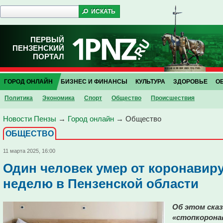
ПЕРВЫЙ
ПЕНЗЕНСКИЙ
ПОРТАЛ
ГОРОД ОНЛАЙН
БИЗНЕС И ФИНАНСЫ
КУЛЬТУРА
ЗДОРОВЬЕ
О
Политика
Экономика
Спорт
Общество
Проиcшествия
Новости Пензы
→
Город онлайн
→
Общество
ОБЩЕСТВО
11 марта 2025, 16:00
Один человек умер от коронавир
неделю в Пензенской области
Об этом сказ
«стопкорона