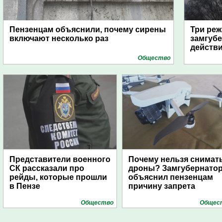
Пензенцам объяснили, почему сирены
Три реж
включают несколько раз
замгубе
действ
Общество
Представители военного
Почему нельзя снимат
СК рассказали про
дроны? Замгубернато
рейды, которые прошли
объяснил пензенцам
в Пензе
причину запрета
Общество
Общес