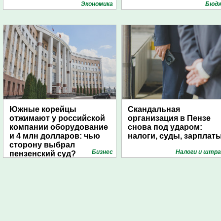
университете
Экономика
Бюд
Южные корейцы
Скандальная
отжимают у российской
организация в Пензе
компании оборудование
снова под ударом:
и 4 млн долларов: чью
налоги, суды, зарплат
сторону выбрал
Бизнес
Налоги и штр
пензенский суд?