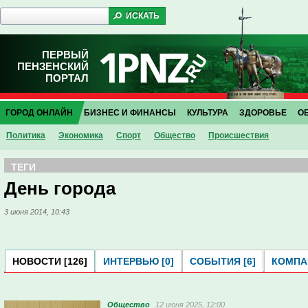
ПЕРВЫЙ
ПЕНЗЕНСКИЙ
ПОРТАЛ
ГОРОД ОНЛАЙН
БИЗНЕС И ФИНАНСЫ
КУЛЬТУРА
ЗДОРОВЬЕ
О
Политика
Экономика
Спорт
Общество
Проиcшествия
ТЕГИ
День города
3 июня 2014, 10:43
НОВОСТИ [126]
ИНТЕРВЬЮ [0]
СОБЫТИЯ [6]
КОМПАН
Общество
12 июня 2025, 12:00