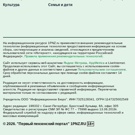
Культура
Семья и дети
На информационном ресурсе 1PNZ.ru применяются внешние рекомендательные
технологии (информационные технологии предоставления информации на основе
сбора, систематизации и анализа сведений, относящихся к предпочтениям
пользователей сети «Интернет», находящихся на территории Российской
Федерации)».
Правила применения рекомендательных технологий
.
Сайт использует сервисы веб-аналитики
Яндекс Метрика
,
AppMetrica
и LiveInternet.
Продолжая использовать этот Сайт, вы соглашаетесь с использованием cookie-
файлов и других данных в соответствии с данным
Пользовательским соглашением
.
Срок обработки персональных данных при помощи cookie-файлов составляет 14
дней.
Редакция не несет ответственность за достоверность информации,
опубликованной в рекламных объявлениях и сообщениях информационных
агентств. Редакция не предоставляет справочной информации. Перепечатка
материалов только по согласованию с редакцией.
Учредитель ООО "Информационное Бюро". ИНН 7325128341, ОГРН 1147325002549
Адрес редакции:
198332
г. Санкт-Петербург,
Брестский бульвар, 8А, офис 305
Свидетельство о регистрации СМИ ЭЛ № ФС 77 – 75998 выдано 13.06.2019г.
Федеральной службой по надзору в сфере связи, информационных технологий и
массовых коммуникаций
© 2026.
"Первый пензенский портал" 1PNZ.RU
18+