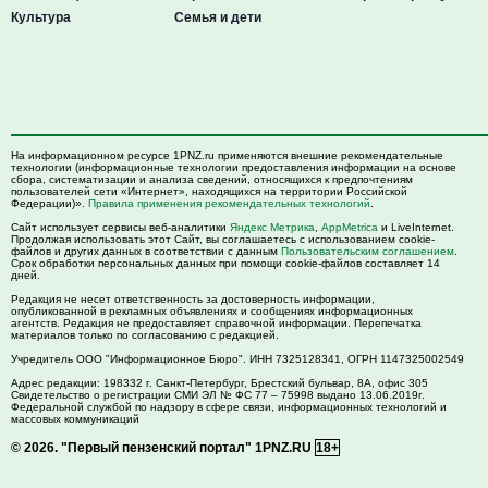
Культура
Семья и дети
На информационном ресурсе 1PNZ.ru применяются внешние рекомендательные
технологии (информационные технологии предоставления информации на основе
сбора, систематизации и анализа сведений, относящихся к предпочтениям
пользователей сети «Интернет», находящихся на территории Российской
Федерации)».
Правила применения рекомендательных технологий
.
Сайт использует сервисы веб-аналитики
Яндекс Метрика
,
AppMetrica
и LiveInternet.
Продолжая использовать этот Сайт, вы соглашаетесь с использованием cookie-
файлов и других данных в соответствии с данным
Пользовательским соглашением
.
Срок обработки персональных данных при помощи cookie-файлов составляет 14
дней.
Редакция не несет ответственность за достоверность информации,
опубликованной в рекламных объявлениях и сообщениях информационных
агентств. Редакция не предоставляет справочной информации. Перепечатка
материалов только по согласованию с редакцией.
Учредитель ООО "Информационное Бюро". ИНН 7325128341, ОГРН 1147325002549
Адрес редакции:
198332
г. Санкт-Петербург,
Брестский бульвар, 8А, офис 305
Свидетельство о регистрации СМИ ЭЛ № ФС 77 – 75998 выдано 13.06.2019г.
Федеральной службой по надзору в сфере связи, информационных технологий и
массовых коммуникаций
© 2026.
"Первый пензенский портал" 1PNZ.RU
18+