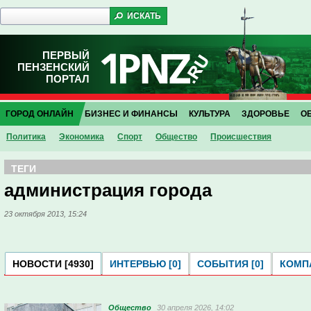
ПЕРВЫЙ
ПЕНЗЕНСКИЙ
ПОРТАЛ
ГОРОД ОНЛАЙН
БИЗНЕС И ФИНАНСЫ
КУЛЬТУРА
ЗДОРОВЬЕ
О
Политика
Экономика
Спорт
Общество
Проиcшествия
ТЕГИ
администрация города
23 октября 2013, 15:24
НОВОСТИ [4930]
ИНТЕРВЬЮ [0]
СОБЫТИЯ [0]
КОМПА
Общество
30 апреля 2026, 14:02