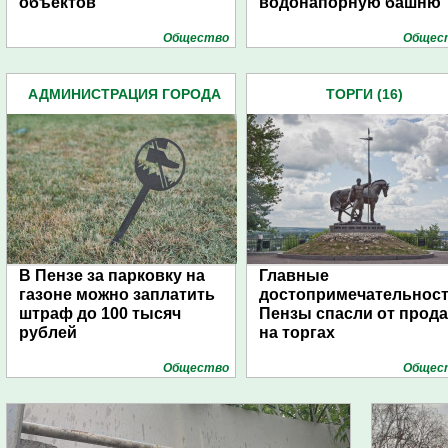
объектов
водонапорную башню
Общество
Общес
АДМИНИСТРАЦИЯ ГОРОДА
ТОРГИ (16)
(4939)
В Пензе за парковку на
Главные
газоне можно заплатить
достопримечательнос
штраф до 100 тысяч
Пензы спасли от прод
рублей
на торгах
Общество
Общес