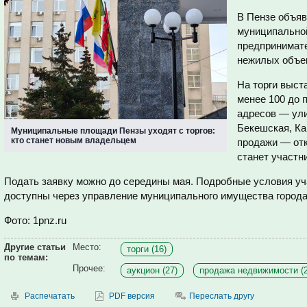
В Пензе объяв
муниципально
предпринимате
нежилых объек
На торги выс
менее 100 до 
адресов — ули
Бекешская, Ка
Муниципальные площади Пензы уходят с торгов:
кто станет новым владельцем
продажи — отк
станет участн
Подать заявку можно до середины мая. Подробные условия уч
доступны через управление муниципального имущества города
Фото: 1pnz.ru
Другие статьи
Место:
торги (16)
по темам:
Прочее:
аукцион (27)
продажа недвижимости (2
Распечатать
PDF версия
Переслать другу