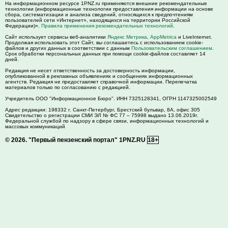
На информационном ресурсе 1PNZ.ru применяются внешние рекомендательные
технологии (информационные технологии предоставления информации на основе
сбора, систематизации и анализа сведений, относящихся к предпочтениям
пользователей сети «Интернет», находящихся на территории Российской
Федерации)».
Правила применения рекомендательных технологий
.
Сайт использует сервисы веб-аналитики
Яндекс Метрика
,
AppMetrica
и LiveInternet.
Продолжая использовать этот Сайт, вы соглашаетесь с использованием cookie-
файлов и других данных в соответствии с данным
Пользовательским соглашением
.
Срок обработки персональных данных при помощи cookie-файлов составляет 14
дней.
Редакция не несет ответственность за достоверность информации,
опубликованной в рекламных объявлениях и сообщениях информационных
агентств. Редакция не предоставляет справочной информации. Перепечатка
материалов только по согласованию с редакцией.
Учредитель ООО "Информационное Бюро". ИНН 7325128341, ОГРН 1147325002549
Адрес редакции:
198332
г. Санкт-Петербург,
Брестский бульвар, 8А, офис 305
Свидетельство о регистрации СМИ ЭЛ № ФС 77 – 75998 выдано 13.06.2019г.
Федеральной службой по надзору в сфере связи, информационных технологий и
массовых коммуникаций
© 2026.
"Первый пензенский портал" 1PNZ.RU
18+