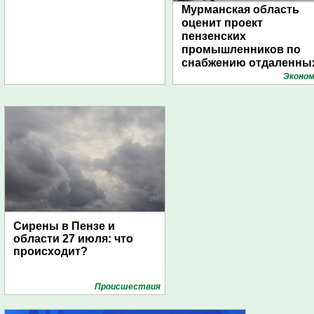
Мурманская область
оценит проект
пензенских
промышленников по
снабжению отдаленны
поселений с помощью
Эконом
дирижаблей
Сирены в Пензе и
области 27 июля: что
происходит?
Проиcшествия