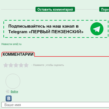
Оставить комментарий
Пере
Новости smi2.ru
КОММЕНТАРИИ
- Нажмите ,чтобы оценить
Войти