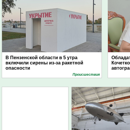
В Пензенской области в 5 утра
Обладат
включили сирены из-за ракетной
Кочетко
опасности
автогр
Проиcшествия