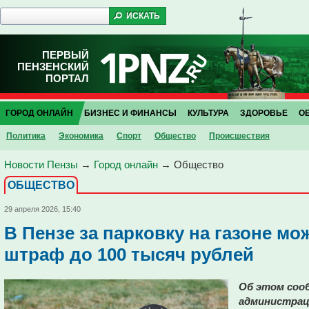
ПЕРВЫЙ
ПЕНЗЕНСКИЙ
ПОРТАЛ
ГОРОД ОНЛАЙН
БИЗНЕС И ФИНАНСЫ
КУЛЬТУРА
ЗДОРОВЬЕ
О
Политика
Экономика
Спорт
Общество
Проиcшествия
Новости Пензы
→
Город онлайн
→
Общество
ОБЩЕСТВО
29 апреля 2026, 15:40
В Пензе за парковку на газоне мо
штраф до 100 тысяч рублей
Об этом сооб
администрац