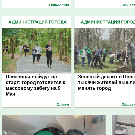
Общество
Общес
АДМИНИСТРАЦИЯ ГОРОДА
АДМИНИСТРАЦИЯ ГОРО
(4939)
(4939)
Пензенцы выйдут на
Зеленый десант в Пенз
старт: город готовится к
тысячи жителей вышл
массовому забегу на 9
менять город
Мая
Спорт
Общес