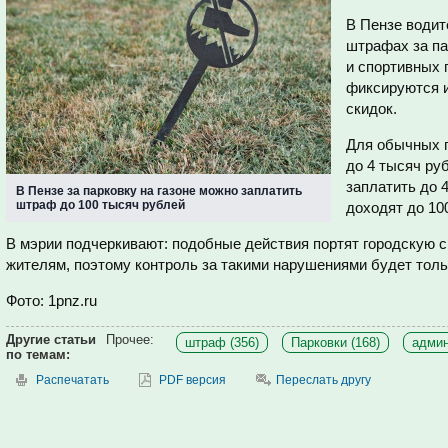
В Пензе водит
штрафах за пар
и спортивных 
фиксируются и
скидок.
Для обычных 
до 4 тысяч ру
заплатить до 
В Пензе за парковку на газоне можно заплатить
штраф до 100 тысяч рублей
доходят до 10
В мэрии подчеркивают: подобные действия портят городскую 
жителям, поэтому контроль за такими нарушениями будет толь
Фото: 1pnz.ru
Другие статьи
Прочее:
штраф (356)
Парковки (168)
админ
по темам:
Распечатать
PDF версия
Переслать другу