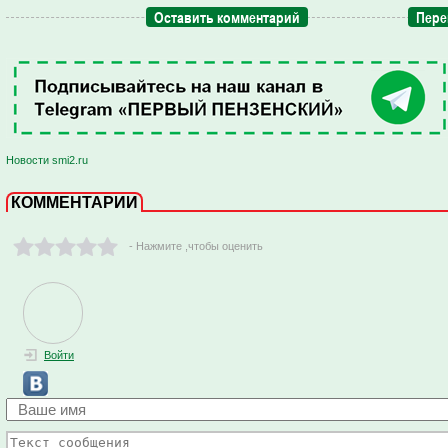
Оставить комментарий
Пере
Новости smi2.ru
КОММЕНТАРИИ
- Нажмите ,чтобы оценить
Войти