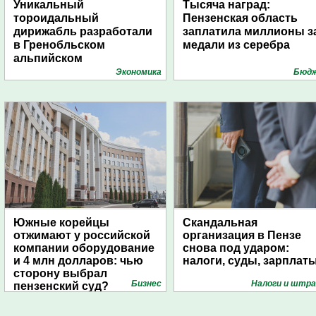
Уникальный
Тысяча наград:
тороидальный
Пензенская область
дирижабль разработали
заплатила миллионы з
в Гренобльском
медали из серебра
альпийском
университете
Экономика
Бюд
Южные корейцы
Скандальная
отжимают у российской
организация в Пензе
компании оборудование
снова под ударом:
и 4 млн долларов: чью
налоги, суды, зарплат
сторону выбрал
Бизнес
Налоги и штр
пензенский суд?