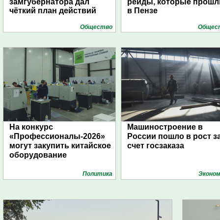
замгубернатора дал
рейды, которые прошл
чёткий план действий
в Пензе
Общество
Общес
На конкурс
Машиностроение в
«Профессионалы-2026»
России пошло в рост з
могут закупить китайское
счет госзаказа
оборудование
Политика
Эконом