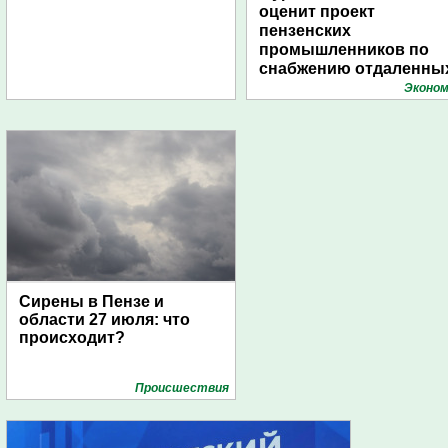
оценит проект
пензенских
промышленников по
снабжению отдаленны
поселений с помощью
Эконом
дирижаблей
Сирены в Пензе и
области 27 июля: что
происходит?
Проиcшествия