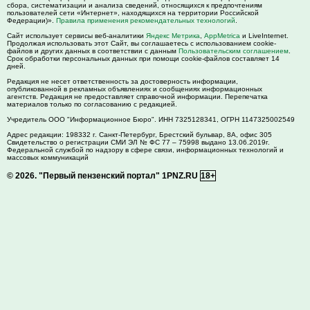
сбора, систематизации и анализа сведений, относящихся к предпочтениям
пользователей сети «Интернет», находящихся на территории Российской
Федерации)».
Правила применения рекомендательных технологий
.
Сайт использует сервисы веб-аналитики
Яндекс Метрика
,
AppMetrica
и LiveInternet.
Продолжая использовать этот Сайт, вы соглашаетесь с использованием cookie-
файлов и других данных в соответствии с данным
Пользовательским соглашением
.
Срок обработки персональных данных при помощи cookie-файлов составляет 14
дней.
Редакция не несет ответственность за достоверность информации,
опубликованной в рекламных объявлениях и сообщениях информационных
агентств. Редакция не предоставляет справочной информации. Перепечатка
материалов только по согласованию с редакцией.
Учредитель ООО "Информационное Бюро". ИНН 7325128341, ОГРН 1147325002549
Адрес редакции:
198332
г. Санкт-Петербург,
Брестский бульвар, 8А, офис 305
Свидетельство о регистрации СМИ ЭЛ № ФС 77 – 75998 выдано 13.06.2019г.
Федеральной службой по надзору в сфере связи, информационных технологий и
массовых коммуникаций
© 2026.
"Первый пензенский портал" 1PNZ.RU
18+