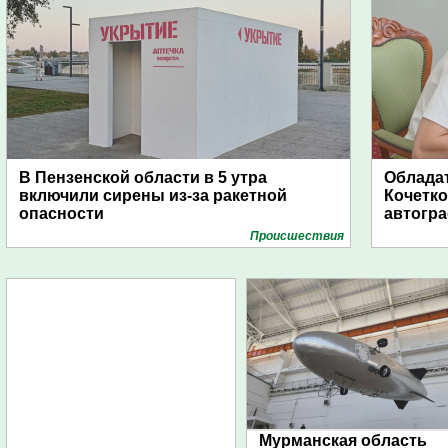
В Пензенской области в 5 утра
Обладат
включили сирены из-за ракетной
Кочетко
опасности
автогр
Проиcшествия
Мурманская область