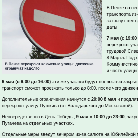
В Пензе на не
транспорта из
затронут цент
даты.
7 мая (с 19:00
перекроют уча
трудовой Слав
8 Марта. Под 
Коммунистичес
В Пензе перекроют ключевые улицы: движение
ограничат надолго
и часть улицы
9 мая (с 6:00 до 16:00)
эти же участки будут полностью закры
транспорт сможет проезжать только до 8:00, после чего движен
Дополнительные ограничения начнутся
с 20:00 8 мая
и продля
перекроют улицу Пушкина (от Володарского до Московской).
Непосредственно в День Победы,
9 мая с 10:00 до 23:00
, зак
Пугачева на отдельных участках.
Отдельные меры введут вечером из-за салюта на Юбилейной