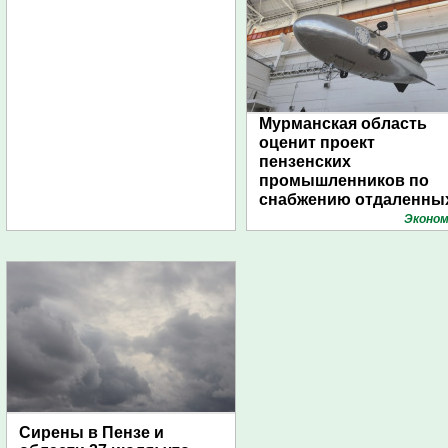
Мурманская область
оценит проект
пензенских
промышленников по
снабжению отдаленны
поселений с помощью
Эконом
дирижаблей
Сирены в Пензе и