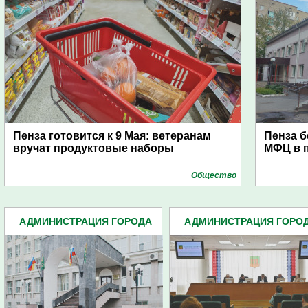
Пенза готовится к 9 Мая: ветеранам
Пенза б
вручат продуктовые наборы
МФЦ в 
Общество
АДМИНИСТРАЦИЯ ГОРОДА
АДМИНИСТРАЦИЯ ГОРО
(4939)
(4939)