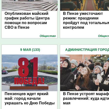
Опубликован майский
В Пензе ужесточают
график работы Центра
режим: праздники
помощи по вопросам
пройдут под тотальны
СВО в Пензе
контролем
Общество
Общес
9 МАЯ (133)
АДМИНИСТРАЦИЯ ГОРО
(4939)
Пензенцев ждет яркий
В Пензе устроят мара
май: город начали
развлечений: куда идти
украшать ко Дню Победы
мая