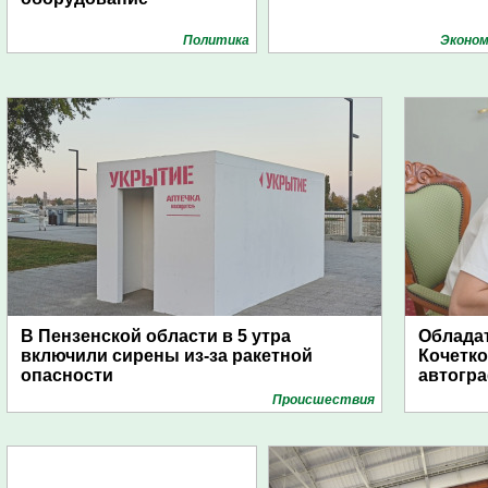
Политика
Эконом
В Пензенской области в 5 утра
Обладат
включили сирены из-за ракетной
Кочетко
опасности
автогр
Проиcшествия