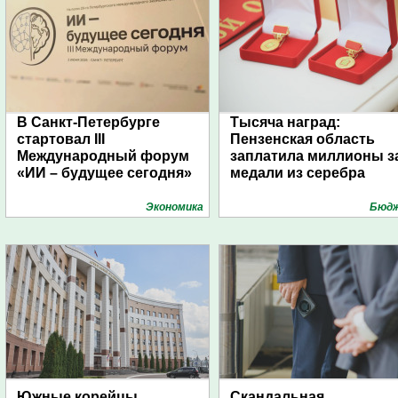
В Санкт-Петербурге
Тысяча наград:
стартовал III
Пензенская область
Международный форум
заплатила миллионы з
«ИИ – будущее сегодня»
медали из серебра
Экономика
Бюд
Южные корейцы
Скандальная