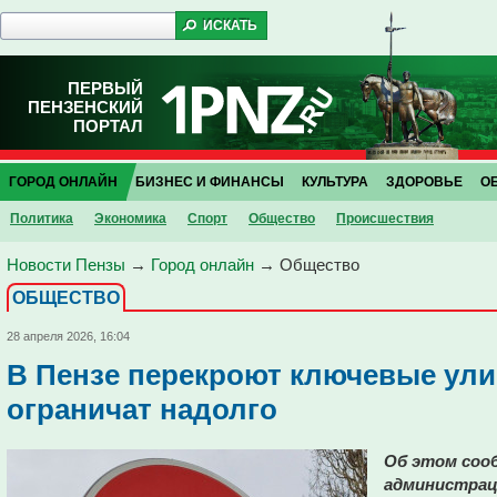
ПЕРВЫЙ
ПЕНЗЕНСКИЙ
ПОРТАЛ
ГОРОД ОНЛАЙН
БИЗНЕС И ФИНАНСЫ
КУЛЬТУРА
ЗДОРОВЬЕ
О
Политика
Экономика
Спорт
Общество
Проиcшествия
Новости Пензы
→
Город онлайн
→
Общество
ОБЩЕСТВО
28 апреля 2026, 16:04
В Пензе перекроют ключевые ул
ограничат надолго
Об этом сооб
администрац