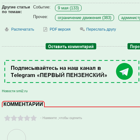
Другие статьи
Событие:
9 мая (133)
по темам:
Прочее:
ограничение движения (383)
администр
Распечатать
PDF версия
Переслать другу
Оставить комментарий
Пере
Новости smi2.ru
КОММЕНТАРИИ
- Нажмите ,чтобы оценить