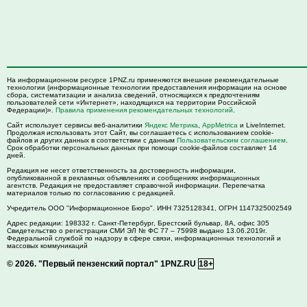
На информационном ресурсе 1PNZ.ru применяются внешние рекомендательные
технологии (информационные технологии предоставления информации на основе
сбора, систематизации и анализа сведений, относящихся к предпочтениям
пользователей сети «Интернет», находящихся на территории Российской
Федерации)».
Правила применения рекомендательных технологий
.
Сайт использует сервисы веб-аналитики
Яндекс Метрика
,
AppMetrica
и LiveInternet.
Продолжая использовать этот Сайт, вы соглашаетесь с использованием cookie-
файлов и других данных в соответствии с данным
Пользовательским соглашением
.
Срок обработки персональных данных при помощи cookie-файлов составляет 14
дней.
Редакция не несет ответственность за достоверность информации,
опубликованной в рекламных объявлениях и сообщениях информационных
агентств. Редакция не предоставляет справочной информации. Перепечатка
материалов только по согласованию с редакцией.
Учредитель ООО "Информационное Бюро". ИНН 7325128341, ОГРН 1147325002549
Адрес редакции:
198332
г. Санкт-Петербург,
Брестский бульвар, 8А, офис 305
Свидетельство о регистрации СМИ ЭЛ № ФС 77 – 75998 выдано 13.06.2019г.
Федеральной службой по надзору в сфере связи, информационных технологий и
массовых коммуникаций
© 2026.
"Первый пензенский портал" 1PNZ.RU
18+