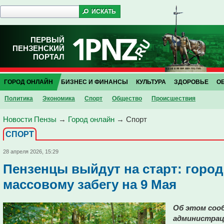
ПЕРВЫЙ
ПЕНЗЕНСКИЙ
ПОРТАЛ
ГОРОД ОНЛАЙН
БИЗНЕС И ФИНАНСЫ
КУЛЬТУРА
ЗДОРОВЬЕ
О
Политика
Экономика
Спорт
Общество
Проиcшествия
Новости Пензы
→
Город онлайн
→
Спорт
СПОРТ
28 апреля 2026, 15:29
Пензенцы выйдут на старт: город
массовому забегу на 9 Мая
Об этом сооб
администрац