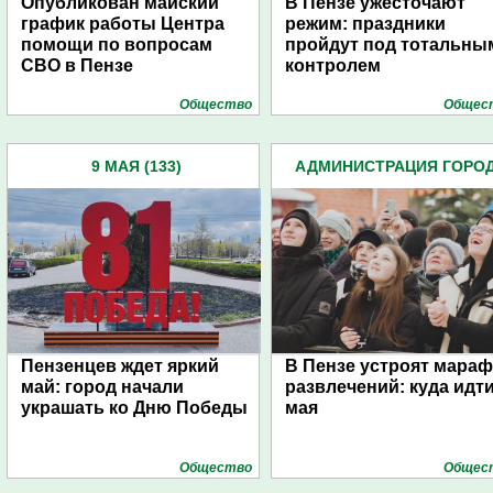
Опубликован майский
В Пензе ужесточают
график работы Центра
режим: праздники
помощи по вопросам
пройдут под тотальны
СВО в Пензе
контролем
Общество
Общес
9 МАЯ (133)
АДМИНИСТРАЦИЯ ГОРО
(4939)
Пензенцев ждет яркий
В Пензе устроят мара
май: город начали
развлечений: куда идти
украшать ко Дню Победы
мая
Общество
Общес