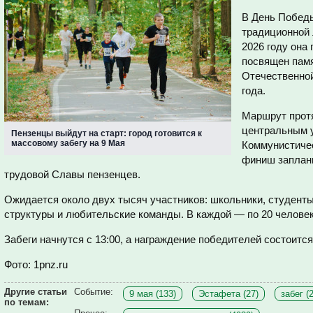
В День Победы
традиционной 
2026 году она 
посвящен памя
Отечественной
года.
Маршрут протя
центральным 
Пензенцы выйдут на старт: город готовится к
массовому забегу на 9 Мая
Коммунистичес
финиш заплани
трудовой Славы пензенцев.
Ожидается около двух тысяч участников: школьники, студенты
структуры и любительские команды. В каждой — по 20 человек
Забеги начнутся с 13:00, а награждение победителей состоится 
Фото: 1pnz.ru
Другие статьи
Событие:
9 мая (133)
Эстафета (27)
забег (
по темам: