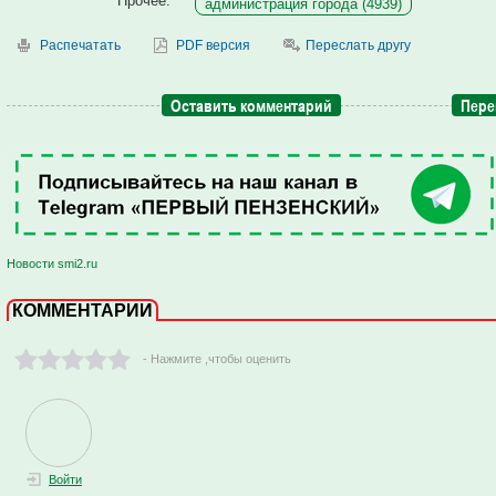
Прочее:
администрация города (4939)
Распечатать
PDF версия
Переслать другу
Оставить комментарий
Пере
Новости smi2.ru
КОММЕНТАРИИ
- Нажмите ,чтобы оценить
Войти