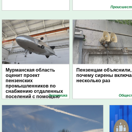
Проиcшест
Мурманская область
Пензенцам объяснили,
оценит проект
почему сирены включ
пензенских
несколько раз
промышленников по
снабжению отдаленных
Экономика
Общес
поселений с помощью
дирижаблей