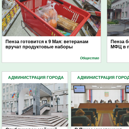
Пенза готовится к 9 Мая: ветеранам
Пенза б
вручат продуктовые наборы
МФЦ в 
Общество
АДМИНИСТРАЦИЯ ГОРОДА
АДМИНИСТРАЦИЯ ГОРО
(4939)
(4939)