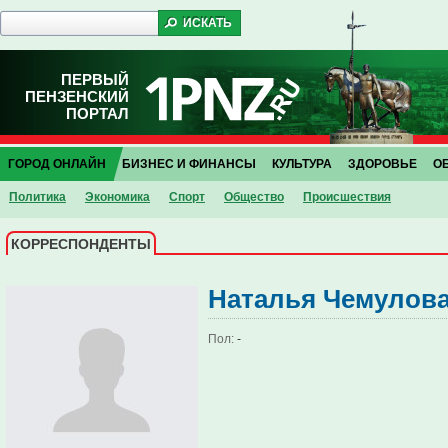
ПЕРВЫЙ
ПЕНЗЕНСКИЙ
ПОРТАЛ
ГОРОД ОНЛАЙН
БИЗНЕС И ФИНАНСЫ
КУЛЬТУРА
ЗДОРОВЬЕ
О
Политика
Экономика
Спорт
Общество
Проиcшествия
КОРРЕСПОНДЕНТЫ
Наталья Чемулова
Пол:
-