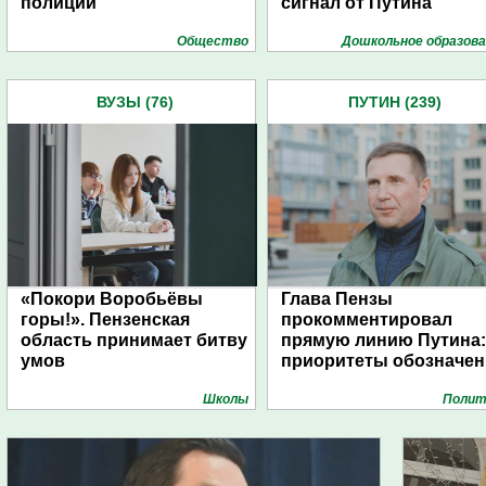
полиции
сигнал от Путина
Общество
Дошкольное образова
ВУЗЫ (76)
ПУТИН (239)
«Покори Воробьёвы
Глава Пензы
горы!». Пензенская
прокомментировал
область принимает битву
прямую линию Путина:
умов
приоритеты обозначе
Школы
Полит