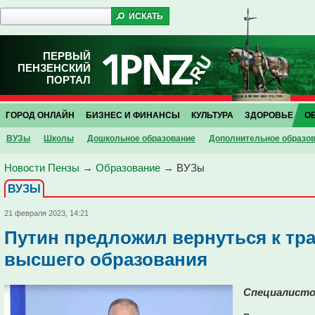
ПЕРВЫЙ
ПЕНЗЕНСКИЙ
ПОРТАЛ
ГОРОД ОНЛАЙН
БИЗНЕС И ФИНАНСЫ
КУЛЬТУРА
ЗДОРОВЬЕ
О
ВУЗы
Школы
Дошкольное образование
Дополнительное образо
Новости Пензы
→
Образование
→
ВУЗы
ВУЗЫ
21 февраля 2023, 14:21
Путин предложил вернуться к тр
высшего образования
Специалистов