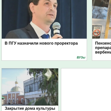
В ПГУ назначили нового проректора
Пензен
препара
вербен
ВУЗы
Закрытие дома культуры