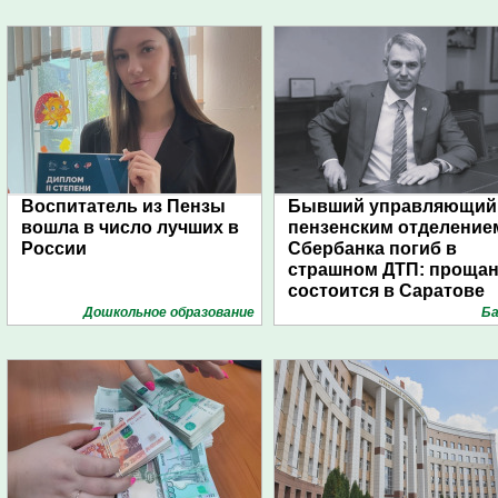
Воспитатель из Пензы
Бывший управляющий
вошла в число лучших в
пензенским отделение
России
Сбербанка погиб в
страшном ДТП: проща
состоится в Саратове
Дошкольное образование
Ба