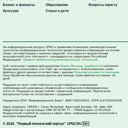
Бизнес и финансы
Образование
Вопросы юристу
Культура
Семья и дети
На информационном ресурсе 1PNZ.ru применяются внешние рекомендательные
технологии (информационные технологии предоставления информации на основе
сбора, систематизации и анализа сведений, относящихся к предпочтениям
пользователей сети «Интернет», находящихся на территории Российской
Федерации)».
Правила применения рекомендательных технологий
.
Сайт использует сервисы веб-аналитики
Яндекс Метрика
,
AppMetrica
и LiveInternet.
Продолжая использовать этот Сайт, вы соглашаетесь с использованием cookie-
файлов и других данных в соответствии с данным
Пользовательским соглашением
.
Срок обработки персональных данных при помощи cookie-файлов составляет 14
дней.
Редакция не несет ответственность за достоверность информации,
опубликованной в рекламных объявлениях и сообщениях информационных
агентств. Редакция не предоставляет справочной информации. Перепечатка
материалов только по согласованию с редакцией.
Учредитель ООО "Информационное Бюро". ИНН 7325128341, ОГРН 1147325002549
Адрес редакции:
198332
г. Санкт-Петербург,
Брестский бульвар, 8А, офис 305
Свидетельство о регистрации СМИ ЭЛ № ФС 77 – 75998 выдано 13.06.2019г.
Федеральной службой по надзору в сфере связи, информационных технологий и
массовых коммуникаций
© 2026.
"Первый пензенский портал" 1PNZ.RU
18+