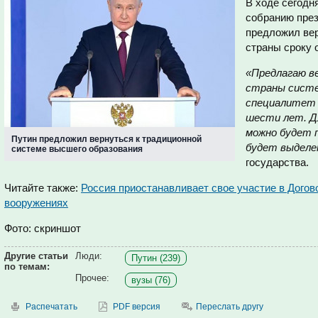
В ходе сегод
собранию пре
предложил вер
страны сроку 
«Предлагаю ве
страны систе
специалитет 
шести лет. Д
можно будет 
Путин предложил вернуться к традиционной
будет выделе
системе высшего образования
государства.
Читайте также:
Россия приостанавливает свое участие в Догов
вооружениях
Фото: скриншот
Другие статьи
Люди:
Путин (239)
по темам:
Прочее:
вузы (76)
Распечатать
PDF версия
Переслать другу