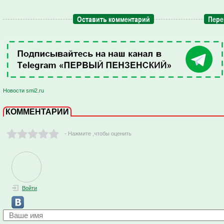
Оставить комментарий
Пере
Новости smi2.ru
КОММЕНТАРИИ
- Нажмите ,чтобы оценить
Войти