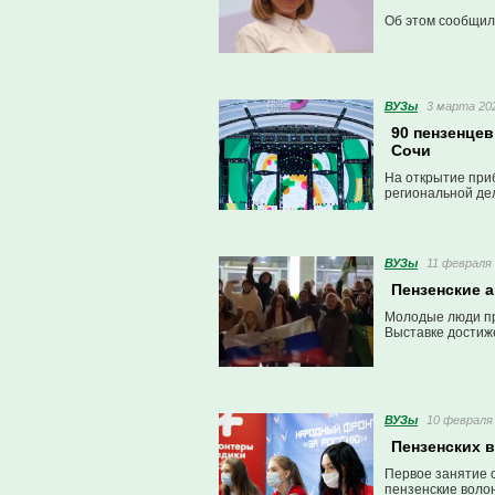
Об этом сообщил
ВУЗы
3 марта 202
90 пензенце
Сочи
На открытие при
региональной де
ВУЗы
11 февраля 
Пензенские 
Молодые люди пр
Выставке достиже
ВУЗы
10 февраля 
Пензенских 
Первое занятие с
пензенские воло