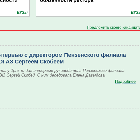
асности
обязанности ректора
ВУЗы
ВУЗ
Предложить своего кандидат
нтервью с директором Пензенского филиала
ОГАЗ Сергеем Скобеем
талу 1pnz.ru дал интервью руководитель Пензенского филиала
АЗ Сергей Скобей. С ним беседовала Елена Давыдова.
Подробнее