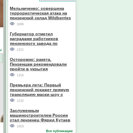
Мельниченко: совершена
террористическая атака на
пензенский склад Wildberries
Евгений Пазечко
1686
Губернатор отметил
наградами работников
пензенского завода по
производству станков
ы
1321
Осторожно: ракета.
Пензенцам рекомендовали
пройти в укрытия
Главный судебный пристав
1316
Пензенской области
Премьера лета: Первый
пензенский покажет прямую
трансляцию маски-шоу с
участием компании из Южной
1232
Кореи
Заслуженным
машиностроителем России
стал пензенец Фярид Кутаев
1003
Все публикации