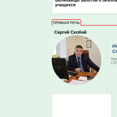
шелковицы заботой о безоп
учащихся
ПРЯМАЯ РЕЧЬ
Сергей Скобей
И
С
Пор
СОГ