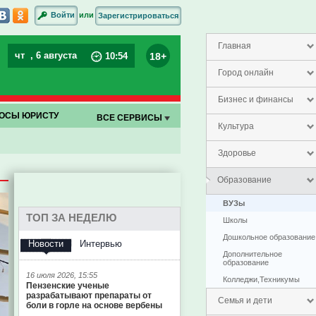
или
Войти
Зарегистрироваться
Главная
чт
, 6 августа
18+
10
:
54
Город онлайн
Бизнес и финансы
ОСЫ ЮРИСТУ
ВСЕ СЕРВИСЫ
Культура
Здоровье
Образование
ВУЗы
ТОП ЗА НЕДЕЛЮ
Школы
Дошкольное образование
Новости
Интервью
Дополнительное
образование
16 июля 2026, 15:55
Колледжи,Техникумы
Пензенские ученые
разрабатывают препараты от
Семья и дети
боли в горле на основе вербены