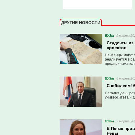
ДРУГИЕ НОВОСТИ
ВУЗы
9 марта 202
Студенты из
проектов
Пензенцы могут 
реализуется в р
предприниматель
ВУЗы
6 марта 202
С юбилеем! 6
Сегодня день ро
университета и д
ВУЗы
5 марта 202
В Пензе про
Ревы