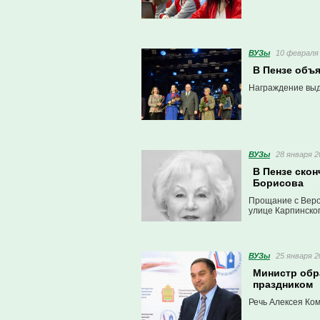
ВУЗы
10 февраля 
В Пензе объ
Награждение выд
ВУЗы
28 января 2
В Пензе ско
Борисова
Прощание с Верой
улице Карпинског
ВУЗы
25 января 2
Министр обр
праздником
Речь Алексея Ко