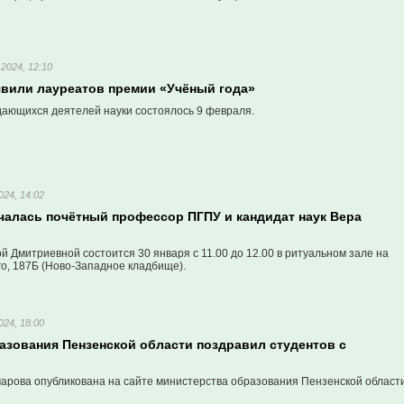
2024, 12:10
явили лауреатов премии «Учёный года»
ающихся деятелей науки состоялось 9 февраля.
024, 14:02
нчалась почётный профессор ПГПУ и кандидат наук Вера
 Дмитриевной состоится 30 января с 11.00 до 12.00 в ритуальном зале на
о, 187Б (Ново-Западное кладбище).
024, 18:00
азования Пензенской области поздравил студентов с
марова опубликована на сайте министерства образования Пензенской области