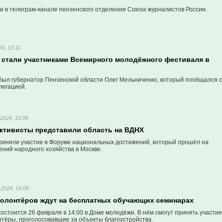
и в телеграм-канале пензенского отделения Союза журналистов России.
4, 13:11
в стали участниками Всемирного молодёжного фестиваля в
был губернатор Пензенской области Олег Мельниченко, который пообщался с
легацией.
2024, 15:09
активисты представили область на ВДНХ
иняли участие в Форуме национальных достижений, который прошёл на
ний народного хозяйства в Москве.
2024, 14:08
волонтёров ждут на бесплатных обучающих семинарах
остоится 26 февраля в 14:00 в Доме молодёжи. В нём смогут принять участие
нтёры, проголосовавшие за объекты благоустройства.