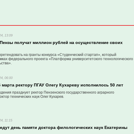
4, 13:09
 Пензы получат миллион рублей на осуществление своих
претендовать на гранты конкурса «Студенческий стартап», который
амках федерального проекта «Платформа университетского технологического
ства».
4, 06:00
 марта ректору ПГАУ Олегу Кухареву исполнилось 50 лет
ждения празднует ректор Пензенского государственного аграрного
октор технических наук Олег Кухарев.
4, 11:15
ведут день памяти доктора филологических наук Екатерины