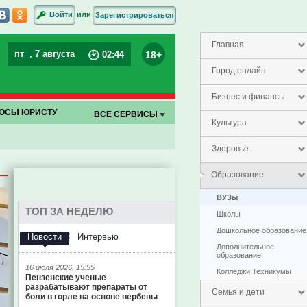
или
Войти
Зарегистрироваться
Главная
пт
, 7 августа
18+
02
:
44
Город онлайн
Бизнес и финансы
ОСЫ ЮРИСТУ
ВСЕ СЕРВИСЫ
Культура
Елена Гринчук
Здоровье
Образование
ВУЗы
ТОП ЗА НЕДЕЛЮ
Школы
Дошкольное образование
Новости
Интервью
Дополнительное
образование
16 июля 2026, 15:55
Колледжи,Техникумы
Пензенские ученые
разрабатывают препараты от
Семья и дети
боли в горле на основе вербены