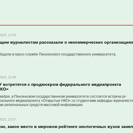
2023, 12:43
ущим журналистам рассказали о некоммерческих организация
бщили в пресс-службе Пензенского государственного университета.
2023, 12:49
У встретятся с продюсером федерального медиапроекта
НКО»
екабря, в Пензенском государственном университете состоится встреча pr-
ального медиапроекта «Открытые НКО» со студентами кафедры журналист
ми региональных средств массовой информации.
2023, 13:57
но, какое место в мировом рейтинге экологичных вузов занял