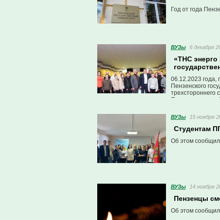
Год от года Пенз
ВУЗы
6 декабря 2
«ТНС энерго 
государстве
06.12.2023 года,
Пензенского гос
трехстороннего 
Правительством 
ВУЗы
15 ноября 2
Студентам ПГ
Об этом сообщил
ВУЗы
14 ноября 2
Пензенцы см
Об этом сообщили