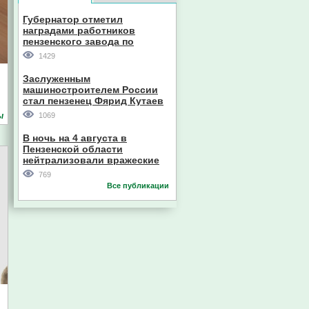
Губернатор отметил
наградами работников
пензенского завода по
производству станков
1429
Заслуженным
машиностроителем России
стал пензенец Фярид Кутаев
ы
1069
В ночь на 4 августа в
Пензенской области
нейтрализовали вражеские
дроны
769
Все публикации