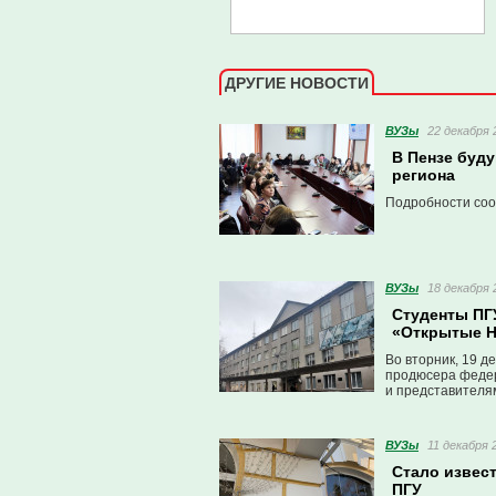
ДРУГИЕ НОВОСТИ
ВУЗы
22 декабря 
В Пензе буд
региона
Подробности соо
ВУЗы
18 декабря 
Студенты ПГ
«Открытые 
Во вторник, 19 д
продюсера федер
и представителя
ВУЗы
11 декабря 
Стало извест
ПГУ