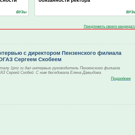
асности
обязанности ректора
ВУЗы
ВУЗ
Предложить своего кандидат
нтервью с директором Пензенского филиала
ОГАЗ Сергеем Скобеем
талу 1pnz.ru дал интервью руководитель Пензенского филиала
АЗ Сергей Скобей. С ним беседовала Елена Давыдова.
Подробнее