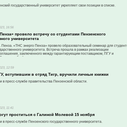
енский государственный университет укрепляет свои позиции в списке.
023, 16:56
Пенза» провело встречу со студентами Пензенского
нного университета
 г. Пенза. «ТНС энерго Пенза» провело образовательный семинар для студент
ударственного университета. Встреча прошла в рамках реализации
соглашения, заключенного между гарантирующим поставщиком, ПГУ и
Пензенской области.
023, 12:59
У, вступившим в отряд Тигр, вручили личные книжки
и в пресс-службе правительства Пензенской области.
023, 11:41
огут проститься с Галиной Молевой 15 ноября
 в пресс-службе Пензенского государственного университета.