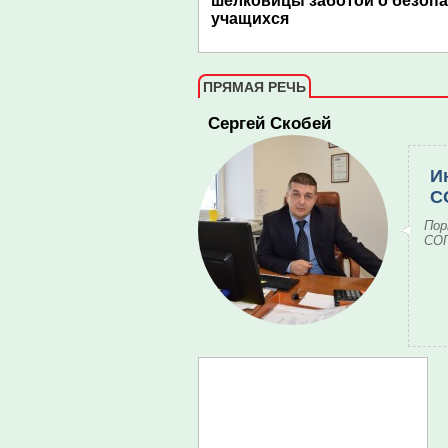
шелковицы заботой о безоп
учащихся
ПРЯМАЯ РЕЧЬ
Сергей Скобей
И
С
Пор
СОГ