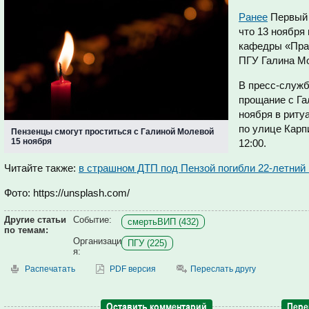
Ранее
Первый 
что 13 ноября
кафедры «Пра
ПГУ Галина М
В пресс-служб
прощание с Га
ноября в риту
по улице Карп
Пензенцы смогут проститься с Галиной Молевой
15 ноября
12:00.
Читайте также:
в страшном ДТП под Пензой погибли 22-летний 
Фото: https://unsplash.com/
Другие статьи
Событие:
смертьВИП (432)
по темам:
Организаци
ПГУ (225)
я:
Распечатать
PDF версия
Переслать другу
Оставить комментарий
Пере