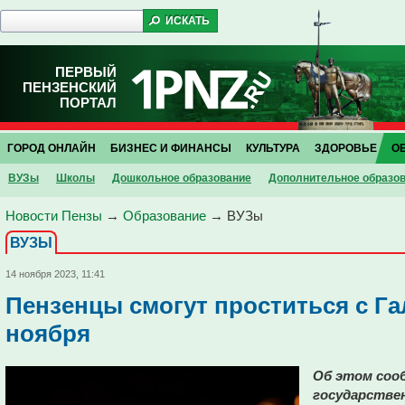
ПЕРВЫЙ
ПЕНЗЕНСКИЙ
ПОРТАЛ
ГОРОД ОНЛАЙН
БИЗНЕС И ФИНАНСЫ
КУЛЬТУРА
ЗДОРОВЬЕ
О
ВУЗы
Школы
Дошкольное образование
Дополнительное образо
Новости Пензы
→
Образование
→
ВУЗы
ВУЗЫ
14 ноября 2023, 11:41
Пензенцы смогут проститься с Г
ноября
Об этом сооб
государстве