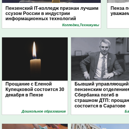
Пензенский IT-колледж признан лучшим
Пенза п
ссузом России в индустрии
уважае
информационных технологий
Колледжи,Техникумы
Прощание с Еленой
Бывший управляющий
Купецковой состоится 30
пензенским отделение
декабря в Пензе
Сбербанка погиб в
страшном ДТП: проща
состоится в Саратове
Дошкольное образование
Ба