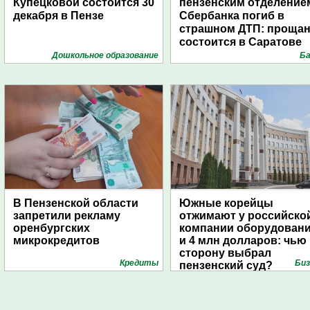
Купецковой состоится 30
пензенским отделение
декабря в Пензе
Сбербанка погиб в
страшном ДТП: проща
состоится в Саратове
Дошкольное образование
Ба
В Пензенской области
Южные корейцы
запретили рекламу
отжимают у российско
оренбургских
компании оборудован
микрокредитов
и 4 млн долларов: чью
сторону выбрал
Кредиты
Биз
пензенский суд?