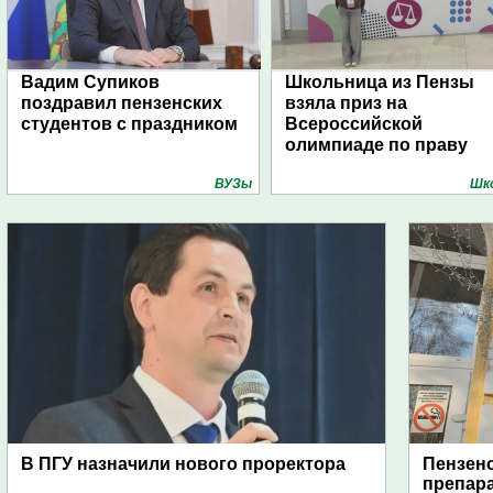
Вадим Супиков
Школьница из Пензы
поздравил пензенских
взяла приз на
студентов с праздником
Всероссийской
олимпиаде по праву
ВУЗы
Шк
В ПГУ назначили нового проректора
Пензен
препара