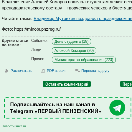
В заключение Алексей Комаров пожелал студентам легких сесс
преподавательскому составу – творческих успехов и блестяще
Читайте также:
Владимир Мутовкин поздравил с праздником пе
Фото: https://minobr.pnzreg.ru/
Другие статьи
Событие:
День студента (19)
по темам:
Люди:
Алексей Комаров (20)
Прочее:
Министерство образования (223)
Распечатать
PDF версия
Переслать другу
Оставить комментарий
Пере
Новости smi2.ru