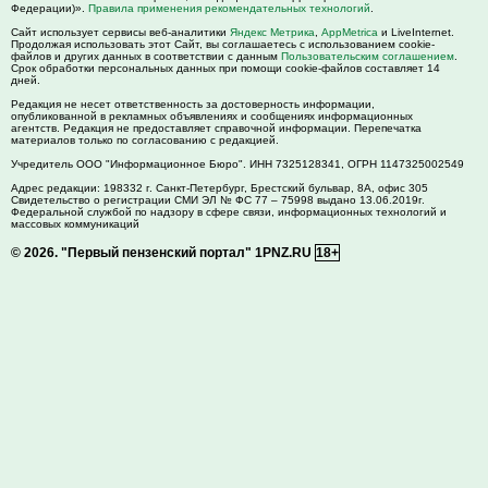
Федерации)».
Правила применения рекомендательных технологий
.
Сайт использует сервисы веб-аналитики
Яндекс Метрика
,
AppMetrica
и LiveInternet.
Продолжая использовать этот Сайт, вы соглашаетесь с использованием cookie-
файлов и других данных в соответствии с данным
Пользовательским соглашением
.
Срок обработки персональных данных при помощи cookie-файлов составляет 14
дней.
Редакция не несет ответственность за достоверность информации,
опубликованной в рекламных объявлениях и сообщениях информационных
агентств. Редакция не предоставляет справочной информации. Перепечатка
материалов только по согласованию с редакцией.
Учредитель ООО "Информационное Бюро". ИНН 7325128341, ОГРН 1147325002549
Адрес редакции:
198332
г. Санкт-Петербург,
Брестский бульвар, 8А, офис 305
Свидетельство о регистрации СМИ ЭЛ № ФС 77 – 75998 выдано 13.06.2019г.
Федеральной службой по надзору в сфере связи, информационных технологий и
массовых коммуникаций
© 2026.
"Первый пензенский портал" 1PNZ.RU
18+