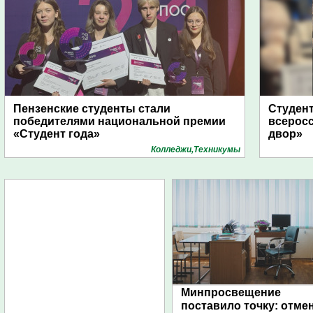
Пензенские студенты стали
Студент
победителями национальной премии
всеросс
«Студент года»
двор»
Колледжи,Техникумы
Минпросвещение
поставило точку: отме