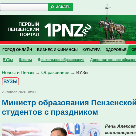
ПЕРВЫЙ
ПЕНЗЕНСКИЙ
ПОРТАЛ
ГОРОД ОНЛАЙН
БИЗНЕС И ФИНАНСЫ
КУЛЬТУРА
ЗДОРОВЬЕ
О
ВУЗы
Школы
Дошкольное образование
Дополнительное образо
Новости Пензы
→
Образование
→
ВУЗы
ВУЗЫ
25 января 2024, 18:00
Министр образования Пензенской
студентов с праздником
Речь Алексея
министерств