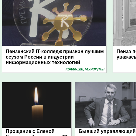
Пензенский IT-колледж признан лучшим
Пенза п
ссузом России в индустрии
уважае
информационных технологий
Колледжи,Техникумы
Прощание с Еленой
Бывший управляющий