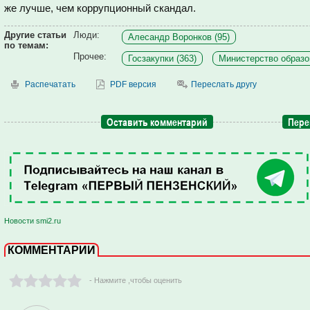
же лучше, чем коррупционный скандал.
Другие статьи
Люди:
Алесандр Воронков (95)
по темам:
Прочее:
Госзакупки (363)
Министерство образо
Распечатать
PDF версия
Переслать другу
Оставить комментарий
Пере
Новости smi2.ru
КОММЕНТАРИИ
- Нажмите ,чтобы оценить