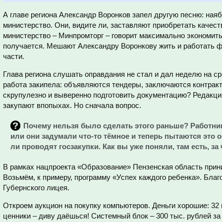
А главе региона Александр Воронков запел другую песню: ная
министерство. Они, видите ли, заставляют приобретать качест
министерство – Минпромторг – говорит максимально экономит
получается. Мешают Александру Воронкову жить и работать 
части.
Глава региона слушать оправдания не стал и дал неделю на ср
работа закипела: объявляются тендеры, заключаются контрак
скрупулезно и выверенно подготовить документацию? Редакция
закупают впопыхах. Но сначала вопрос.
Почему нельзя было сделать этого раньше? Работник
или они задумали что-то тёмное и теперь пытаются это
ли проводят госзакупки. Как вы уже поняли, там есть, за 
В рамках нацпроекта «Образование» Пензенская область прин
Возьмём, к примеру, программу «Успех каждого ребенка». Бла
Губернского лицея.
Откроем аукцион на покупку компьютеров. Деньги хорошие: 32
ценники – диву даёшься! Системный блок – 300 тыс. рублей за