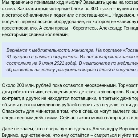
Мы правильно понимаем ход мысли? Завышать цены на госзаку
схема. Заказали компьютерные блоки по 300 тысяч – купили по
а остаток обналичили и поделили с поставщиком... Надеемся, 
получат первоклассное оборудование, на котором не «зависну
проектированию. А если правы – берегитесь, Александр Генна
некоторыми своими коллегами.
Вернёмся к медлительности министра. На портале «Госзак
31 аукцион в рамках нацпроекта. Из них контракты заключ
состоянию на 9 июня 2021 года). В чемпионате по медли
образования на голову разгромило мэрию Пензы и получило 
Около 200 млн. рублей пока остаются неосвоенными. Тормозят
для робототехники, оснащения для детских технопарков. В одн
контракт, в других не находятся поставщики, в третьих даже то
объемы в сотни миллионов рублей освоить за неделю, если до 
Опасность для министра в том, что в спешке могут вылезти ош
следственным действиям. Сейчас такого можно нагородить в д
Даже не знаем, что теперь нужно сделать Александру Воронков
Видимо, единственное, что ему остаётся – смириться и уйти ти