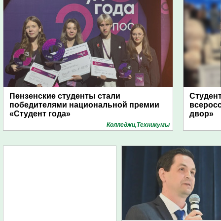
Пензенские студенты стали
Студент
победителями национальной премии
всеросс
«Студент года»
двор»
Колледжи,Техникумы