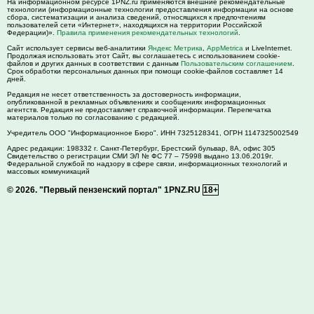
На информационном ресурсе 1PNZ.ru применяются внешние рекомендательные
технологии (информационные технологии предоставления информации на основе
сбора, систематизации и анализа сведений, относящихся к предпочтениям
пользователей сети «Интернет», находящихся на территории Российской
Федерации)».
Правила применения рекомендательных технологий
.
Сайт использует сервисы веб-аналитики
Яндекс Метрика
,
AppMetrica
и LiveInternet.
Продолжая использовать этот Сайт, вы соглашаетесь с использованием cookie-
файлов и других данных в соответствии с данным
Пользовательским соглашением
.
Срок обработки персональных данных при помощи cookie-файлов составляет 14
дней.
Редакция не несет ответственность за достоверность информации,
опубликованной в рекламных объявлениях и сообщениях информационных
агентств. Редакция не предоставляет справочной информации. Перепечатка
материалов только по согласованию с редакцией.
Учредитель ООО "Информационное Бюро". ИНН 7325128341, ОГРН 1147325002549
Адрес редакции:
198332
г. Санкт-Петербург,
Брестский бульвар, 8А, офис 305
Свидетельство о регистрации СМИ ЭЛ № ФС 77 – 75998 выдано 13.06.2019г.
Федеральной службой по надзору в сфере связи, информационных технологий и
массовых коммуникаций
© 2026.
"Первый пензенский портал" 1PNZ.RU
18+