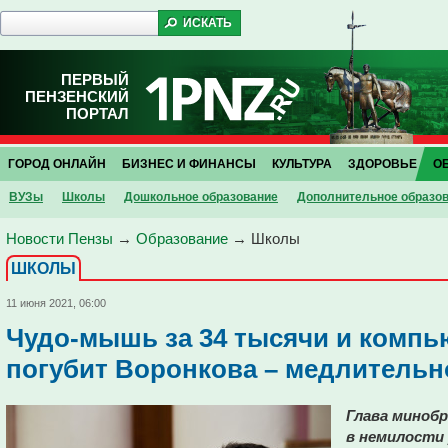
ПЕРВЫЙ
ПЕНЗЕНСКИЙ
ПОРТАЛ
ГОРОД ОНЛАЙН
БИЗНЕС И ФИНАНСЫ
КУЛЬТУРА
ЗДОРОВЬЕ
О
ВУЗы
Школы
Дошкольное образование
Дополнительное образо
Новости Пензы
→
Образование
→
Школы
ШКОЛЫ
11 июня 2021, 06:00
Чудо-мышь за 34 тысячи и компью
погубит Воронкова – медлительн
Глава минобр
в немилости 