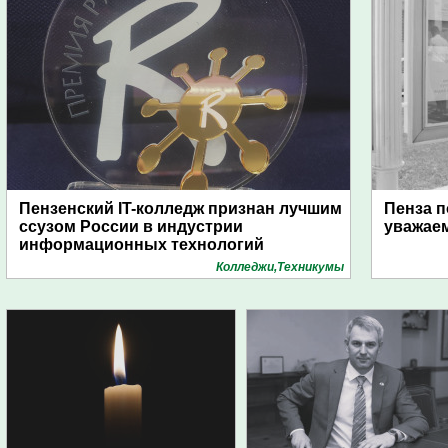
Пензенский IT-колледж признан лучшим
Пенза п
ссузом России в индустрии
уважае
информационных технологий
Колледжи,Техникумы