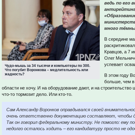
ведь по его 
антирейтинг
«Образование
министерства
много тёмны
В середине ма
раскритиковал
Кравцов, а 7 
Олег Мельниче
успевает осва
Чудо-мышь за 34 тысячи и компьютеры по 300.
Что погубит Воронкова – медлительность или
жадность?
В этом году В
больше, чем в
области не хочу. И на оборудование дают, и на строительство 
что-то тормозит дело. Или кто-то.
Сам Александр Воронков оправдывался своей внимательнос
очень ответственно документацию составляют, чтобы д
Так он говорил федеральному министру. Не помогло: ему п
недолго осталось ходить – его кандидатуру просто не од