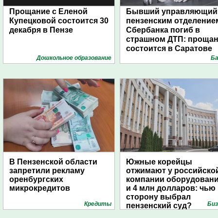
Прощание с Еленой
Бывший управляющий
Купецковой состоится 30
пензенским отделение
декабря в Пензе
Сбербанка погиб в
страшном ДТП: проща
состоится в Саратове
Дошкольное образование
Ба
В Пензенской области
Южные корейцы
запретили рекламу
отжимают у российско
оренбургских
компании оборудован
микрокредитов
и 4 млн долларов: чью
сторону выбрал
Кредиты
Биз
пензенский суд?