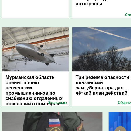
автографы
Сп
Мурманская область
Три режима опасности:
оценит проект
пензенский
пензенских
замгубернатора дал
промышленников по
чёткий план действий
снабжению отдаленных
Экономика
Общес
поселений с помощью
дирижаблей