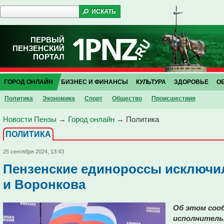
ПЕРВЫЙ
ПЕНЗЕНСКИЙ
ПОРТАЛ
ГОРОД ОНЛАЙН
БИЗНЕС И ФИНАНСЫ
КУЛЬТУРА
ЗДОРОВЬЕ
О
Политика
Экономика
Спорт
Общество
Проиcшествия
Новости Пензы
→
Город онлайн
→
Политика
ПОЛИТИКА
25 сентября 2024, 13:43
Пензенские единороссы исключил
и Воронкова
Об этом соо
исполнитель