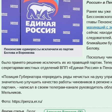
Россия» в Пе
Ранее мы уже 
Бессоновског
главы Пензенс
махинаций с 
сейчас наход
следователей.
ближайшем буд
Белову.
Пензенские единороссы исключили из партии
Белова и Воронкова
Поскольку чин
было принято решение исключить их из правящей партии. Теп
секретарями местных отделений ВПП «Единая Россия» в Пензе
«Позиция Губернатора «проредить ряды нечистых на руку упр
значительно улучшить качество работы чиновников в регионе 
партии», - написал в своем телеграм-канале руководитель обл
Мельников.
Фото: https://penza.er.ru/
Другие статьи
Люди:
Алесандр Воронков (95)