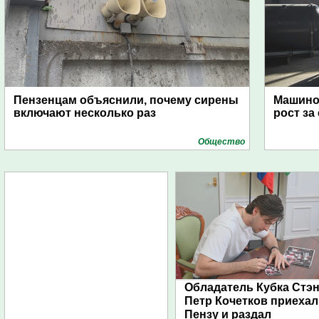
Пензенцам объяснили, почему сирены
Машино
включают несколько раз
рост за
Общество
Обладатель Кубка Стэ
Петр Кочетков приехал
Пензу и раздал