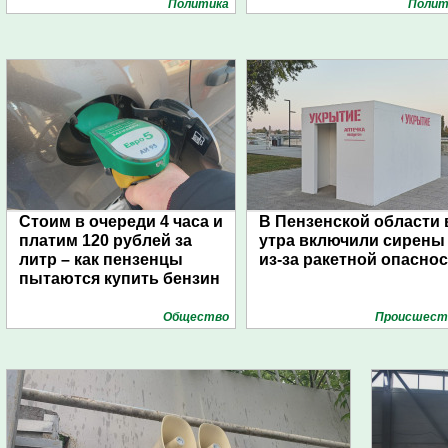
Политика
Полит
Стоим в очереди 4 часа и
В Пензенской области 
платим 120 рублей за
утра включили сирены
литр – как пензенцы
из-за ракетной опасно
пытаются купить бензин
Общество
Проиcшест