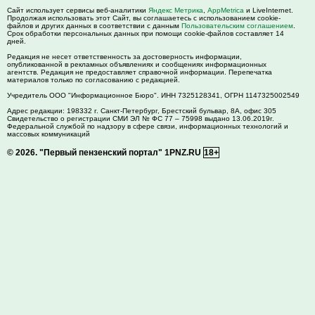
Сайт использует сервисы веб-аналитики
Яндекс Метрика
,
AppMetrica
и LiveInternet.
Продолжая использовать этот Сайт, вы соглашаетесь с использованием cookie-
файлов и других данных в соответствии с данным
Пользовательским соглашением
.
Срок обработки персональных данных при помощи cookie-файлов составляет 14
дней.
Редакция не несет ответственность за достоверность информации,
опубликованной в рекламных объявлениях и сообщениях информационных
агентств. Редакция не предоставляет справочной информации. Перепечатка
материалов только по согласованию с редакцией.
Учредитель ООО "Информационное Бюро". ИНН 7325128341, ОГРН 1147325002549
Адрес редакции:
198332
г. Санкт-Петербург,
Брестский бульвар, 8А, офис 305
Свидетельство о регистрации СМИ ЭЛ № ФС 77 – 75998 выдано 13.06.2019г.
Федеральной службой по надзору в сфере связи, информационных технологий и
массовых коммуникаций
© 2026.
"Первый пензенский портал" 1PNZ.RU
18+