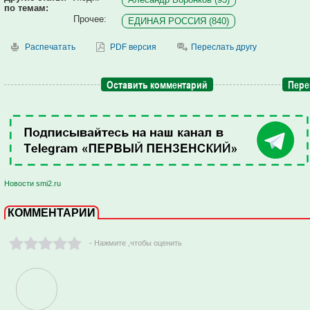
по темам:
Прочее:
ЕДИНАЯ РОССИЯ (840)
Распечатать
PDF версия
Переслать другу
Оставить комментарий
Пере
Новости smi2.ru
КОММЕНТАРИИ
- Нажмите ,чтобы оценить