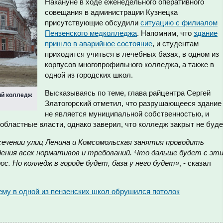
Накануне в ходе еженедельного оперативного
совещания в администрации Кузнецка
присутствующие обсудили
ситуацию с филиалом
Пензенского медколледжа
. Напомним, что
здание
пришло в аварийное состояние
, и студентам
приходится учиться в лечебных базах, в одном из
корпусов многопрофильного колледжа, а также в
одной из городских школ.
Высказываясь по теме, глава райцентра Сергей
ий колледж
Златогорский отметил, что разрушающееся здание
не является муниципальной собственностью, и
бластные власти, однако заверил, что колледж закрыт не буде
ечении улиц Ленина и Комсомольская занятия проводить
дения всех нормативов и требований. Что дальше будет с эт
с. Но колледж в городе будет, база у него будет»
, - сказал
чему в одной из пензенских школ обрушился потолок