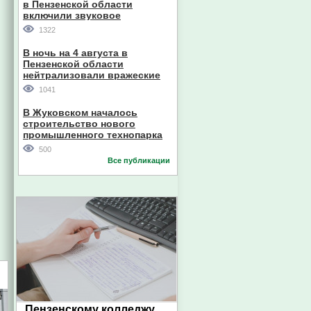
в Пензенской области
включили звуковое
оповещение
1322
В ночь на 4 августа в
Пензенской области
нейтрализовали вражеские
дроны
1041
В Жуковском началось
строительство нового
промышленного технопарка
500
Все публикации
Пензенскому колледжу