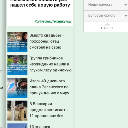
нашел себе новую работу
Недвижимость
Вопросы юристу
Колледжи,Техникумы
НАВЕРХ
Вместо свадьбы –
похороны: отец
смотрел на свою
мертвую 16-летнюю
Группа грибников
дочь и не мог
неожиданно нашли в
сдержать слезы
глухом лесу одинокую
т.
испуганную
Итоги 40-дневного
маленькую девочку с
плана Зеленского по
им
игрушкой
принуждению к миру:
как ответила Россия,
В Башкирии
полный разбор
продолжают искать
провала операции
11 пропавших без
Украины от военкора
вести
Коца
13 человек