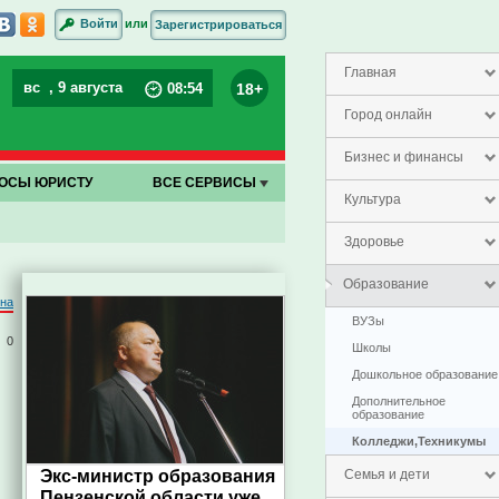
или
Войти
Зарегистрироваться
Главная
вс
, 9 августа
18+
08
:
54
Город онлайн
Бизнес и финансы
ОСЫ ЮРИСТУ
ВСЕ СЕРВИСЫ
Культура
Здоровье
Образование
на
ВУЗы
0
Школы
Дошкольное образование
Дополнительное
образование
Колледжи,Техникумы
Экс-министр образования
Семья и дети
Пензенской области уже