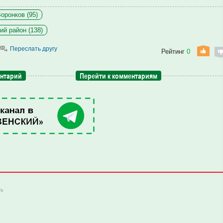
оронков (95)
ий район (138)
Переслать другу
Рейтинг
0
ентарий
Перейти к комментариям
ть