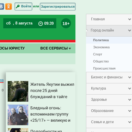
или
Войти
Зарегистрироваться
Главная
сб
, 8 августа
18+
09
:
39
Город онлайн
Политика
Экономика
ОСЫ ЮРИСТУ
ВСЕ СЕРВИСЫ
Спорт
Общество
Проиcшествия
Бизнес и финансы
на
Житель Якутии выжил
Культура
после 25 дней
0
блужданий в тайге
Здоровье
Бледный огонь:
Образование
вспоминаем группу
«25/17» — великую и
Семья и дети
(часто) ужасную
Подробности из