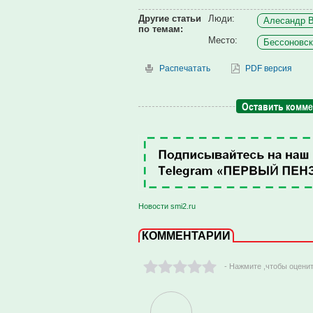
Другие статьи
Люди:
Алесандр В
по темам:
Место:
Бессоновск
Распечатать
PDF версия
Оставить комм
Новости smi2.ru
КОММЕНТАРИИ
- Нажмите ,чтобы оцени