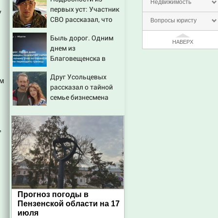
Недвижимость
первых уст: Участник
у
СВО рассказал, что
Вопросы юристу
спасло его в схватке с
Быль дорог. Одним
медведем
НАВЕРХ
днем из
Благовещенска в
Китай, лапша, мемы, и
Друг Усольцевых
почему утке по-
ым
рассказал о тайной
пекински запретили
семье бизнесмена
переходить границу
,
Прогноз погоды в
Пензенской области на 17
июля