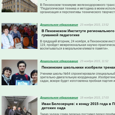
В Пензенском техникуме железнодорожного транс
“Педагогическая техника и методика в моем испо
организация и перспективы технического творчест
Дошкольное образование
23 ноября 2015, 13:52
В Пензенском Институте регионального
гуманной педагогике
В грядущий вторник, 24 ноября, в Пензенском инс
119, пройдет межрегиональная научно-практическ
воспитываться в моральном климате памяти».
Дошкольное образование
23 ноября 2015, 11:52
Пензенские школьники изобрели трена
Ученики школы №64 спроектировали специальный 
зрительно-двигательную координации. Изобретени
садах, вскоре будет изготовлена пробная партия 
Дошкольное образование
18 ноября 2015, 17:03
Иван Белозерцев: к концу 2015 года в
детских сада
Такую задачу глава региона поставил перед проф