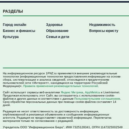
РАЗДЕЛЫ
Город онлайн
Здоровье
Недвижимость
Бизнес и финансы
Образование
Вопросы юристу
Культура
Семья и дети
На информационном ресурсе 1PNZ.ru применяются внешние рекомендательные
технологии (информационные технологии предоставления информации на основе
сбора, систематизации и анализа сведений, относящихся к предпочтениям
пользователей сети «Интернет», находящихся на территории Российской
Федерации)».
Правила применения рекомендательных технологий
.
Сайт использует сервисы веб-аналитики
Яндекс Метрика
,
AppMetrica
и LiveInternet.
Продолжая использовать этот Сайт, вы соглашаетесь с использованием cookie-
файлов и других данных в соответствии с данным
Пользовательским соглашением
.
Срок обработки персональных данных при помощи cookie-файлов составляет 14
дней.
Редакция не несет ответственность за достоверность информации,
опубликованной в рекламных объявлениях и сообщениях информационных
агентств. Редакция не предоставляет справочной информации. Перепечатка
материалов только по согласованию с редакцией.
Учредитель ООО "Информационное Бюро". ИНН 7325128341, ОГРН 1147325002549