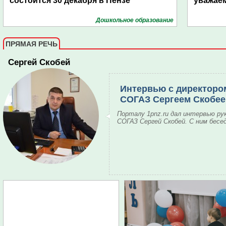
состоится 30 декабря в Пензе
уважае
Дошкольное образование
ПРЯМАЯ РЕЧЬ
Сергей Скобей
Интервью с директоро
СОГАЗ Сергеем Скобе
Порталу 1pnz.ru дал интервью ру
СОГАЗ Сергей Скобей. С ним бесе