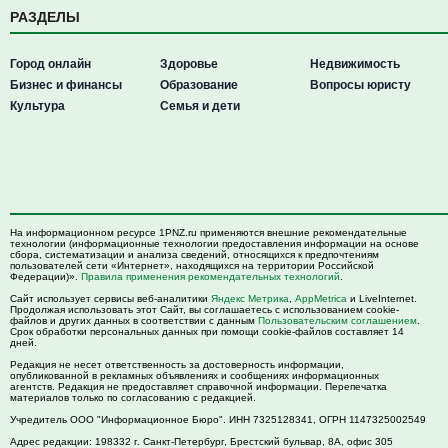
РАЗДЕЛЫ
Город онлайн
Здоровье
Недвижимость
Бизнес и финансы
Образование
Вопросы юристу
Культура
Семья и дети
На информационном ресурсе 1PNZ.ru применяются внешние рекомендательные
технологии (информационные технологии предоставления информации на основе
сбора, систематизации и анализа сведений, относящихся к предпочтениям
пользователей сети «Интернет», находящихся на территории Российской
Федерации)».
Правила применения рекомендательных технологий
.
Сайт использует сервисы веб-аналитики
Яндекс Метрика
,
AppMetrica
и LiveInternet.
Продолжая использовать этот Сайт, вы соглашаетесь с использованием cookie-
файлов и других данных в соответствии с данным
Пользовательским соглашением
.
Срок обработки персональных данных при помощи cookie-файлов составляет 14
дней.
Редакция не несет ответственность за достоверность информации,
опубликованной в рекламных объявлениях и сообщениях информационных
агентств. Редакция не предоставляет справочной информации. Перепечатка
материалов только по согласованию с редакцией.
Учредитель ООО "Информационное Бюро". ИНН 7325128341, ОГРН 1147325002549
Адрес редакции:
198332
г. Санкт-Петербург,
Брестский бульвар, 8А, офис 305