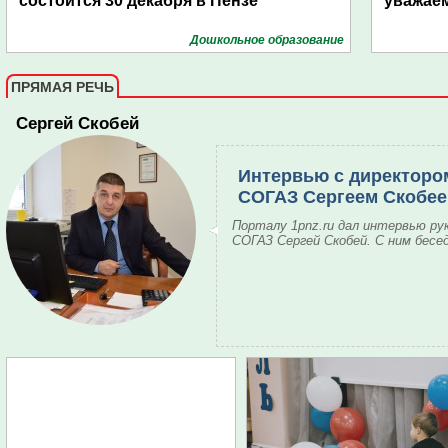
состоится 30 декабря в Пензе
уважае
Дошкольное образование
ПРЯМАЯ РЕЧЬ
Сергей Скобей
Интервью с директоро
СОГАЗ Сергеем Скобе
Порталу 1pnz.ru дал интервью ру
СОГАЗ Сергей Скобей. С ним бесе