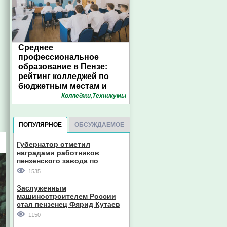
Среднее
профессиональное
образование в Пензе:
рейтинг колледжей по
бюджетным местам и
конкурсу. Инфографика
Колледжи,Техникумы
1pnz
ПОПУЛЯРНОЕ
ОБСУЖДАЕМОЕ
Губернатор отметил
наградами работников
пензенского завода по
производству станков
1535
Заслуженным
машиностроителем России
стал пензенец Фярид Кутаев
1150