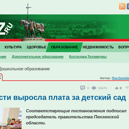
КУЛЬТУРА
ЗДОРОВЬЕ
ОБРАЗОВАНИЕ
НЕДВИЖИМОСТЬ
ВОПР
ание
Дополнительное образование
Колледжи,Техникумы
Дошкольное образование
Е
Автор:
Яна Билиби
0
53479
0
сти выросла плата за детский сад
Соответствующие постановления подписал
председатель правительства Пензенской
области.