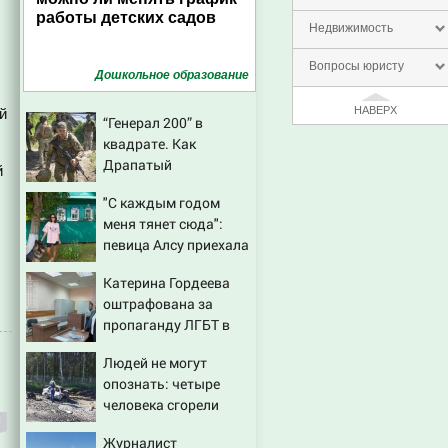
работы детских садов
Недвижимость
Вопросы юристу
Дошкольное образование
НАВЕРХ
й
“Генерал 200” в
квадрате. Как
Драпатый
й
переплюнул Сырского
"С каждым годом
меня тянет сюда":
певица Алсу приехала
в татарскую деревню,
Катерина Гордеева
где прошло ее детство
оштрафована за
07/08/2026 – Новости
пропаганду ЛГБТ в
интернете - Новости
Людей не могут
на Вести.ru
опознать: четыре
человека сгорели
заживо в страшном
Журналист
ДТП на трассе