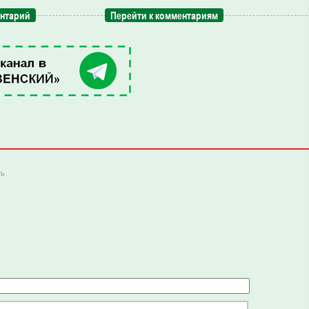
ентарий
Перейти к комментариям
ть