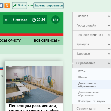
или
Войти
Зарегистрироваться
Главная
пт
, 7 августа
18+
20
:
34
Город онлайн
Бизнес и финансы
ОСЫ ЮРИСТУ
ВСЕ СЕРВИСЫ
Культура
Здоровье
Образование
на
ВУЗы
0
Школы
Дошкольное
образование
Дополнительное
образование
Колледжи,Техникумы
Пензенцам разъяснили,
Семья и дети
можно ли менять график