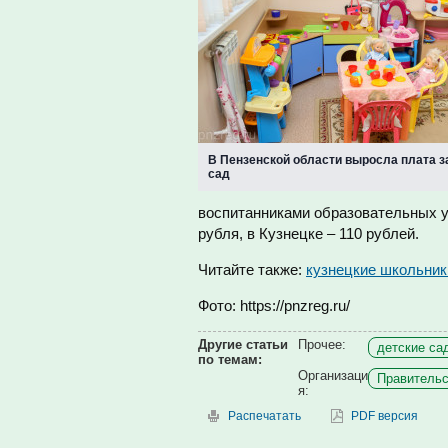
В Пензенской области выросла плата з
сад
воспитанниками образовательных уч
рубля, в Кузнецке – 110 рублей.
Читайте также:
кузнецкие школьник
Фото: https://pnzreg.ru/
Другие статьи
Прочее:
детские сад
по темам:
Организаци
Правительс
я:
Распечатать
PDF версия