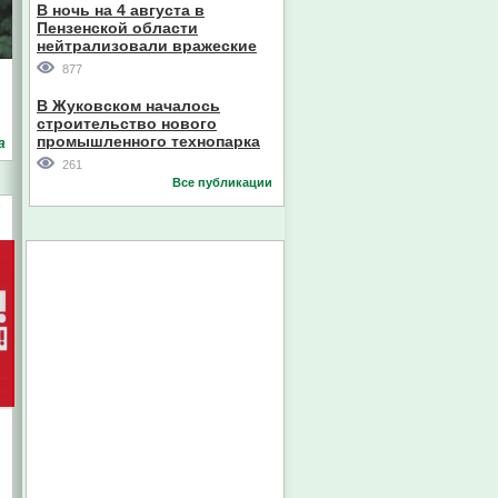
В ночь на 4 августа в
Пензенской области
нейтрализовали вражеские
дроны
877
В Жуковском началось
строительство нового
промышленного технопарка
а
261
Все публикации