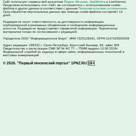
Сайт использует сервисы веб-аналитики
Яндекс Метрика
,
AppMetrica
и LiveInternet.
Продолжая использовать этот Сайт, вы соглашаетесь с использованием cookie-
файлов и других данных в соответствии с данным
Пользовательским соглашением
.
Срок обработки персональных данных при помощи cookie-файлов составляет 14
дней.
Редакция не несет ответственность за достоверность информации,
опубликованной в рекламных объявлениях и сообщениях информационных
агентств. Редакция не предоставляет справочной информации. Перепечатка
материалов только по согласованию с редакцией.
Учредитель ООО "Информационное Бюро". ИНН 7325128341, ОГРН 1147325002549
Адрес редакции:
198332
г. Санкт-Петербург,
Брестский бульвар, 8А, офис 305
Свидетельство о регистрации СМИ ЭЛ № ФС 77 – 75998 выдано 13.06.2019г.
Федеральной службой по надзору в сфере связи, информационных технологий и
массовых коммуникаций
© 2026.
"Первый пензенский портал" 1PNZ.RU
18+