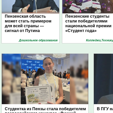
Пензенская область
Пензенские студенты
может стать примером
стали победителями
для всей страны —
национальной премии
сигнал от Путина
«Студент года»
Дошкольное образование
Колледжи,Техник
Студентка из Пензы стала победителем
В ПГУ н