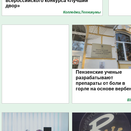
всероссийского конкурса «Лучший
двор»
Колледжи,Техникумы
Пензенские ученые
разрабатывают
препараты от боли в
горле на основе вербе
В