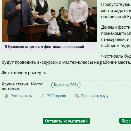
Присутствующ
могли задать 
организаций К
Данный фести
познакомиться
стажировки, и
выбором буду
В Кузнецке стартовал фестиваль профессий
Фестиваль буд
будут проводить экскурсии и мастер-классы на рабочие места.
Фото: minobr.pnzreg.ru
Другие статьи
Место:
Кузнецк (902)
по темам:
Распечатать
PDF версия
Переслать другу
Оставить комментарий
Пере