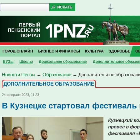
ПЕРВЫЙ
ПЕНЗЕНСКИЙ
ПОРТАЛ
ГОРОД ОНЛАЙН
БИЗНЕС И ФИНАНСЫ
КУЛЬТУРА
ЗДОРОВЬЕ
О
ВУЗы
Школы
Дошкольное образование
Дополнительное образо
Новости Пензы
→
Образование
→
Дополнительное образован
ДОПОЛНИТЕЛЬНОЕ ОБРАЗОВАНИЕ
24 февраля 2023, 11:23
В Кузнецке стартовал фестиваль
Кузнецкий к
провел в фо
фестиваля «К