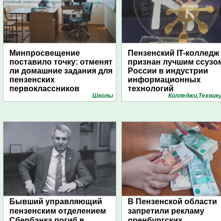
Минпросвещение
Пензенский IT-колледж
поставило точку: отменят
признан лучшим ссузо
ли домашние задания для
России в индустрии
пензенских
информационных
первоклассников
технологий
Школы
Колледжи,Техник
Бывший управляющий
В Пензенской области
пензенским отделением
запретили рекламу
Сбербанка погиб в
оренбургских