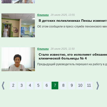
Клиники
29 июля 2025, 13:55
В детских поликлиниках Пензы измени
Об этом сообщили в пресс-службе пензенского ми
Клиники
28 июля 2025, 11:50
Стало известно, кто исполняет обязанн
клинической больницы № 4
Предыдущий руководитель перешел на работу в д
2
3
4
5
6
7
8
9
10
11