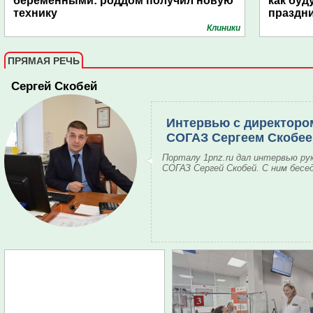
беременными: роддом получил новую
как буд
технику
праздн
Клиники
ПРЯМАЯ РЕЧЬ
Сергей Скобей
Интервью с директоро
СОГАЗ Сергеем Скобе
Порталу 1pnz.ru дал интервью ру
СОГАЗ Сергей Скобей. С ним бесе