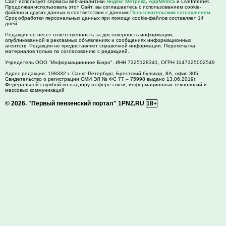
Сайт использует сервисы веб-аналитики
Яндекс Метрика
,
AppMetrica
и LiveInternet.
Продолжая использовать этот Сайт, вы соглашаетесь с использованием cookie-
файлов и других данных в соответствии с данным
Пользовательским соглашением
.
Срок обработки персональных данных при помощи cookie-файлов составляет 14
дней.
Редакция не несет ответственность за достоверность информации,
опубликованной в рекламных объявлениях и сообщениях информационных
агентств. Редакция не предоставляет справочной информации. Перепечатка
материалов только по согласованию с редакцией.
Учредитель ООО "Информационное Бюро". ИНН 7325128341, ОГРН 1147325002549
Адрес редакции:
198332
г. Санкт-Петербург,
Брестский бульвар, 8А, офис 305
Свидетельство о регистрации СМИ ЭЛ № ФС 77 – 75998 выдано 13.06.2019г.
Федеральной службой по надзору в сфере связи, информационных технологий и
массовых коммуникаций
© 2026.
"Первый пензенский портал" 1PNZ.RU
18+