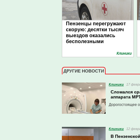
Пензенцы перегружают
скорую: десятки тысяч
выездов оказались
бесполезными
Клиники
ДРУГИЕ НОВОСТИ
Клиники
17 февра
Сломался сра
аппарата МР
Дорогостоящее о
Клиники
12 февра
В Пензенско