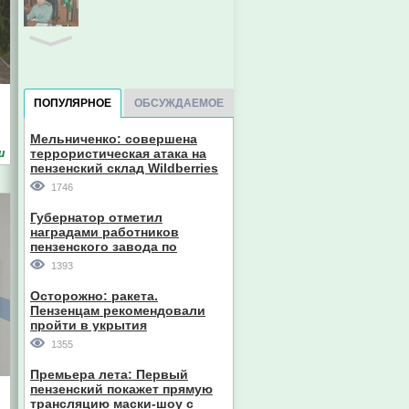
Евгений Пазечко
ПОПУЛЯРНОЕ
ОБСУЖДАЕМОЕ
Мельниченко: совершена
террористическая атака на
и
пензенский склад Wildberries
1746
Губернатор отметил
наградами работников
пензенского завода по
Главный судебный пристав
производству станков
Пензенской области
1393
Осторожно: ракета.
Пензенцам рекомендовали
пройти в укрытия
1355
Премьера лета: Первый
пензенский покажет прямую
трансляцию маски-шоу с