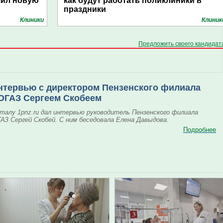
чил новую
как будут работать поликлиники в
праздники
Клиники
Клиник
Предложить своего кандидат
нтервью с директором Пензенского филиала
ОГАЗ Сергеем Скобеем
талу 1pnz.ru дал интервью руководитель Пензенского филиала
АЗ Сергей Скобей. С ним беседовала Елена Давыдова.
Подробнее