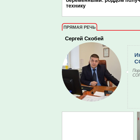
беременными: роддом полу
технику
ПРЯМАЯ РЕЧЬ
Сергей Скобей
И
С
Пор
СОГ