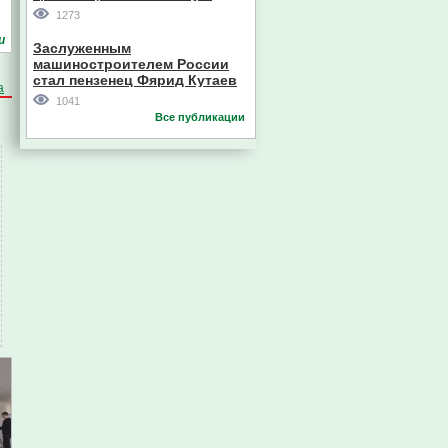
участием компании из Южной
1273
Кореи
и
Заслуженным
машиностроителем России
стал пензенец Фярид Кутаев
а
1041
Все публикации