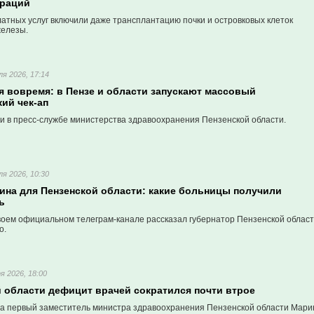
ераций
атных услуг включили даже трансплантацию почки и островковых клеток
елезы.
я 2026, 17:14
я вовремя: в Пензе и области запускают массовый
ий чек-ап
и в пресс-службе министерства здравоохранения Пензенской области.
я 2026, 10:30
ина для Пензенской области: какие больницы получили
ь
воем официальном телеграм-канале рассказал губернатор Пензенской облас
о.
я 2026, 18:00
й области дефицит врачей сократился почти втрое
а первый заместитель министра здравоохранения Пензенской области Мари