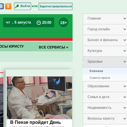
или
Войти
Зарегистрироваться
Главная
чт
, 6 августа
18+
20
:
00
Город онлайн
Бизнес и финансы
ОСЫ ЮРИСТУ
ВСЕ СЕРВИСЫ
Культура
Здоровье
Клиники
Советы врача
Образование
Семья и дети
Недвижимость
Вопросы юристу
В Пензе пройдет День