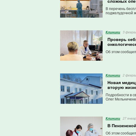
сложных оп
В перечень беспл
поджелудочной ж
Клиники
3 феврал
Проверь себ
онкологическ
Об этом сообщил
Клиники
2 феврал
Новая медиц
вторую жизн
Подробности в с
Олег Мельниченк
Клиники
27 январ
В Пензенско
Об этом сообщил