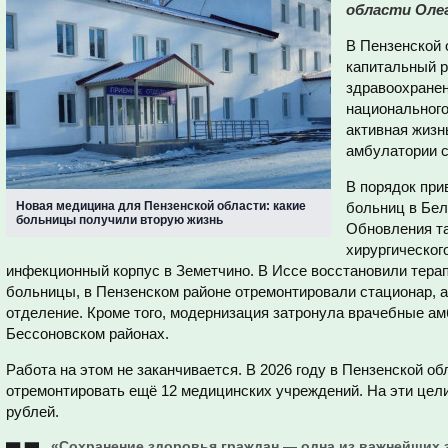
области Оле
В Пензенской 
капитальный р
здравоохранен
национального
активная жизн
амбулатории с
В порядок при
Новая медицина для Пензенской области: какие
больниц в Бел
больницы получили вторую жизнь
Обновления т
хирургическог
инфекционный корпус в Земетчино. В Иссе восстановили тера
больницы, в Пензенском районе отремонтировали стационар, 
отделение. Кроме того, модернизация затронула врачебные ам
Бессоновском районах.
Работа на этом не заканчивается. В 2026 году в Пензенской о
отремонтировать ещё 12 медицинских учреждений. На эти цел
рублей.
«Сохранение здоровья граждан — одна из важнейших з