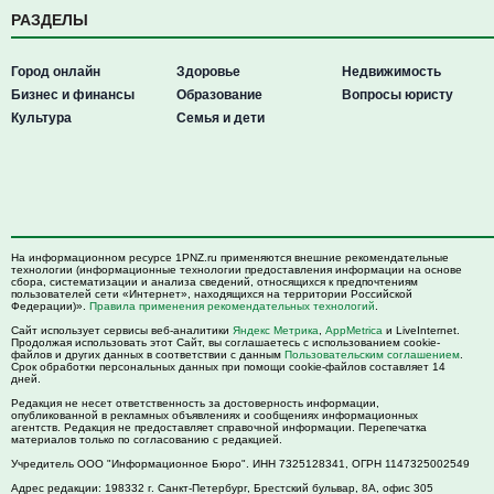
РАЗДЕЛЫ
Город онлайн
Здоровье
Недвижимость
Бизнес и финансы
Образование
Вопросы юристу
Культура
Семья и дети
На информационном ресурсе 1PNZ.ru применяются внешние рекомендательные
технологии (информационные технологии предоставления информации на основе
сбора, систематизации и анализа сведений, относящихся к предпочтениям
пользователей сети «Интернет», находящихся на территории Российской
Федерации)».
Правила применения рекомендательных технологий
.
Сайт использует сервисы веб-аналитики
Яндекс Метрика
,
AppMetrica
и LiveInternet.
Продолжая использовать этот Сайт, вы соглашаетесь с использованием cookie-
файлов и других данных в соответствии с данным
Пользовательским соглашением
.
Срок обработки персональных данных при помощи cookie-файлов составляет 14
дней.
Редакция не несет ответственность за достоверность информации,
опубликованной в рекламных объявлениях и сообщениях информационных
агентств. Редакция не предоставляет справочной информации. Перепечатка
материалов только по согласованию с редакцией.
Учредитель ООО "Информационное Бюро". ИНН 7325128341, ОГРН 1147325002549
Адрес редакции:
198332
г. Санкт-Петербург,
Брестский бульвар, 8А, офис 305