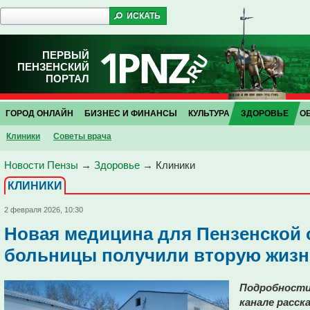
ПЕРВЫЙ
ПЕНЗЕНСКИЙ
ПОРТАЛ
ГОРОД ОНЛАЙН
БИЗНЕС И ФИНАНСЫ
КУЛЬТУРА
ЗДОРОВЬЕ
О
Клиники
Советы врача
Новости Пензы
→
Здоровье
→
Клиники
КЛИНИКИ
2 февраля 2026, 10:30
Новая медицина для Пензенской о
больницы получили вторую жизн
Подробности
канале расск