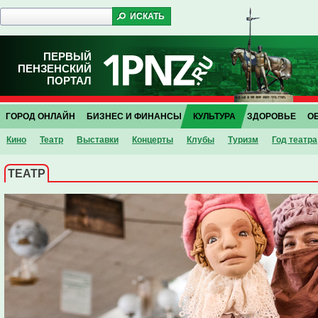
ПЕРВЫЙ
ПЕНЗЕНСКИЙ
ПОРТАЛ
ГОРОД ОНЛАЙН
БИЗНЕС И ФИНАНСЫ
КУЛЬТУРА
ЗДОРОВЬЕ
О
Кино
Театр
Выставки
Концерты
Клубы
Туризм
Год театра
ТЕАТР