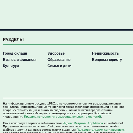
РАЗДЕЛЫ
Город онлайн
Здоровье
Недвижимость
Бизнес и финансы
Образование
Вопросы юристу
Культура
Семья и дети
На информационном ресурсе 1PNZ.ru применяются внешние рекомендательные
технологии (информационные технологии предоставления информации на основе
сбора, систематизации и анализа сведений, относящихся к предпочтениям
пользователей сети «Интернет», находящихся на территории Российской
Федерации)».
Правила применения рекомендательных технологий
.
Сайт использует сервисы веб-аналитики
Яндекс Метрика
,
AppMetrica
и LiveInternet.
Продолжая использовать этот Сайт, вы соглашаетесь с использованием cookie-
файлов и других данных в соответствии с данным
Пользовательским соглашением
.
Срок обработки персональных данных при помощи cookie-файлов составляет 14