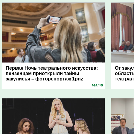
Первая Ночь театрального искусства:
От заку
пензенцам приоткрыли тайны
область
закулисья – фоторепортаж 1pnz
театра
Театр