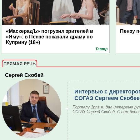
«МаскерадЪ» погрузил зрителей в
Пензу п
«Яму»: в Пензе показали драму по
Куприну (18+)
Театр
ПРЯМАЯ РЕЧЬ
Сергей Скобей
Интервью с директоро
СОГАЗ Сергеем Скобе
Порталу 1pnz.ru дал интервью ру
СОГАЗ Сергей Скобей. С ним бесе